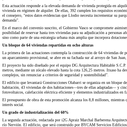
Esta actuación responde a la elevada demanda de vivienda protegida en alquil
vivienda en régimen de alquiler. De ellas, 392 cumplen los requisitos económ
el consejero, “estos datos evidencian que Llodio necesita incrementar su parq
demanda”.
En el marco del convenio suscrito, el Gobierno Vasco se compromete asimismo 
posibilidad de reservar hasta tres viviendas para su adjudicación a personas a
sino como parte de una estrategia urbana más amplia que incorpora dotaciones s
Un bloque de 64 viviendas repartidas en ocho alturas
La primera de las actuaciones contempla la construcción de 64 viviendas de p
un aparcamiento provisional, se abre en su fachada sur al arroyo de San Juan
El proyecto ha sido diseñado por el equipo DG Arquitectura Habitable S.C.P. t
metros, mediante un zócalo elevado hasta la cota 126,25 metros. Itxaso ha des
complejos, sin renunciar a criterios de seguridad y sostenibilidad”.
El edificio que levantará Construcciones Olabarri se organiza en un bloque d
habitación, 43 viviendas de dos habitaciones—tres de ellas adaptadas— y cinco
fotovoltaicos, calefacción eléctrica eficiente y elementos industrializados en 
El presupuesto de obra de esta promoción alcanza los 8,8 millones, mientras 
interés social.
Un grado de industrialización del 60%
La segunda actuación, redactada por i2G Apraiz Marchal Barberena Arquitectos 
río Nervión. El edificio, que será construido por BYCAM Servicios Edificios 