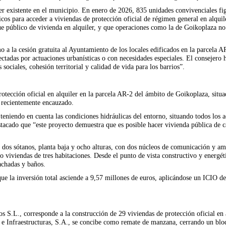
er existente en el municipio. En enero de 2026, 835 unidades convivenciales fi
icos para acceder a viviendas de protección oficial de régimen general en alqu
ue público de vivienda en alquiler, y que operaciones como la de Goikoplaza no 
a la cesión gratuita al Ayuntamiento de los locales edificados en la parcela 
fectadas por actuaciones urbanísticas o con necesidades especiales. El consejer
ociales, cohesión territorial y calidad de vida para los barrios”.
rotección oficial en alquiler en la parcela AR-2 del ámbito de Goikoplaza, sit
, recientemente encauzado.
eniendo en cuenta las condiciones hidráulicas del entorno, situando todos los 
tacado que “este proyecto demuestra que es posible hacer vivienda pública de c
e dos sótanos, planta baja y ocho alturas, con dos núcleos de comunicación y 
 viviendas de tres habitaciones. Desde el punto de vista constructivo y energét
fachadas y baños.
que la inversión total asciende a 9,57 millones de euros, aplicándose un ICIO 
S.L., corresponde a la construcción de 29 viviendas de protección oficial en a
e Infraestructuras, S.A., se concibe como remate de manzana, cerrando un bloq