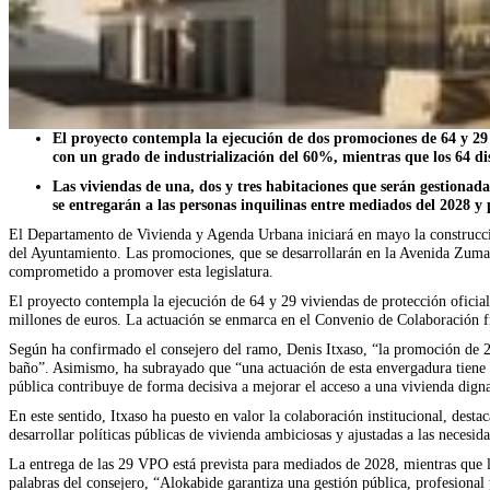
El proyecto contempla la ejecución de dos promociones de 64 y 29 v
con un grado de industrialización del 60%, mientras que los 64 d
Las viviendas de una, dos y tres habitaciones que serán gestiona
se entregarán a las personas inquilinas entre mediados del 2028 y 
El Departamento de Vivienda y Agenda Urbana iniciará en mayo la construcción
del Ayuntamiento. Las promociones, que se desarrollarán en la Avenida Zumal
comprometido a promover esta legislatura.
El proyecto contempla la ejecución de 64 y 29 viviendas de protección oficia
millones de euros. La actuación se enmarca en el Convenio de Colaboración f
Según ha confirmado el consejero del ramo, Denis Itxaso, “la promoción de 2
baño”. Asimismo, ha subrayado que “una actuación de esta envergadura tiene
pública contribuye de forma decisiva a mejorar el acceso a una vivienda digna
En este sentido, Itxaso ha puesto en valor la colaboración institucional, dest
desarrollar políticas públicas de vivienda ambiciosas y ajustadas a las necesida
La entrega de las 29 VPO está prevista para mediados de 2028, mientras que l
palabras del consejero, “Alokabide garantiza una gestión pública, profesional