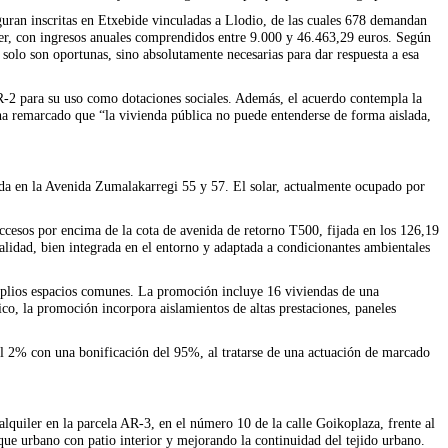
guran inscritas en Etxebide vinculadas a Llodio, de las cuales 678 demandan
iler, con ingresos anuales comprendidos entre 9.000 y 46.463,29 euros. Según
solo son oportunas, sino absolutamente necesarias para dar respuesta a esa
AR-2 para su uso como dotaciones sociales. Además, el acuerdo contempla la
o ha remarcado que “la vivienda pública no puede entenderse de forma aislada,
uada en la Avenida Zumalakarregi 55 y 57. El solar, actualmente ocupado por
accesos por encima de la cota de avenida de retorno T500, fijada en los 126,19
alidad, bien integrada en el entorno y adaptada a condicionantes ambientales
amplios espacios comunes. La promoción incluye 16 viviendas de una
ico, la promoción incorpora aislamientos de altas prestaciones, paneles
del 2% con una bonificación del 95%, al tratarse de una actuación de marcado
lquiler en la parcela AR-3, en el número 10 de la calle Goikoplaza, frente al
ue urbano con patio interior y mejorando la continuidad del tejido urbano.