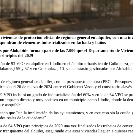
iviendas de protección oficial de régimen general en alquiler, con una in
ispondrán de elementos industrializados en fachada y baños
das por Alokabide forman parte de las 7.000 que el Departamento de Vivi
principios del 2029
 de 93 VPO en alquiler en Llodio en el ámbito urbanístico de Goikoplaza, tras 
akarregi 55 y 57 y en Goikoplaza, 10, y que estarán gestionadas por Alokabide
l de régimen general en alquiler, con un presupuesto de obra (PEC – Presupuesto
irmado el 20 de marzo de 2024 entre el Gobierno Vasco y el consistorio alavés.
9 VPO incluirá un grado de industrialización del 60% y en la de 64 VPO se pre
 un impacto directo y muy positivo en un municipio como Llodio, donde la de
 y asequible”.
acando que “sin la implicación de los ayuntamientos, y en este caso sin la cesión
des reales de la ciudadanía”.
a de 64 VPO para principios de 2029 una vez finalizados los trabajos de constr
 y transparente del alquiler, asegurando que estas viviendas lleguen a quienes 