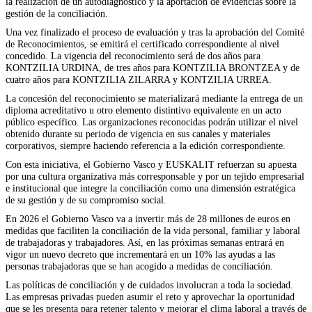
la realización de un autodiagnóstico y la aportación de evidencias sobre la
gestión de la conciliación.
Una vez finalizado el proceso de evaluación y tras la aprobación del Comité
de Reconocimientos, se emitirá el certificado correspondiente al nivel
concedido. La vigencia del reconocimiento será de dos años para
KONTZILIA URDINA, de tres años para KONTZILIA BRONTZEA y de
cuatro años para KONTZILIA ZILARRA y KONTZILIA URREA.
La concesión del reconocimiento se materializará mediante la entrega de un
diploma acreditativo u otro elemento distintivo equivalente en un acto
público específico. Las organizaciones reconocidas podrán utilizar el nivel
obtenido durante su periodo de vigencia en sus canales y materiales
corporativos, siempre haciendo referencia a la edición correspondiente.
Con esta iniciativa, el Gobierno Vasco y EUSKALIT refuerzan su apuesta
por una cultura organizativa más corresponsable y por un tejido empresarial
e institucional que integre la conciliación como una dimensión estratégica
de su gestión y de su compromiso social.
En 2026 el Gobierno Vasco va a invertir más de 28 millones de euros en
medidas que faciliten la conciliación de la vida personal, familiar y laboral
de trabajadoras y trabajadores. Así, en las próximas semanas entrará en
vigor un nuevo decreto que incrementará en un 10% las ayudas a las
personas trabajadoras que se han acogido a medidas de conciliación.
Las políticas de conciliación y de cuidados involucran a toda la sociedad.
Las empresas privadas pueden asumir el reto y aprovechar la oportunidad
que se les presenta para retener talento y mejorar el clima laboral a través de