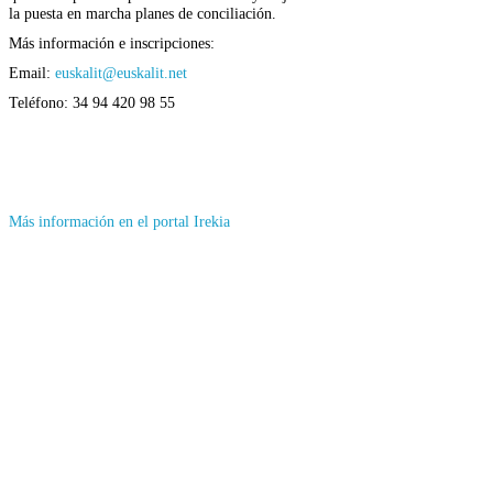
la puesta en marcha planes de conciliación.
Más información e inscripciones:
Email:
euskalit@euskalit.net
Teléfono: 34 94 420 98 55
(Se
Más información en el portal Irekia
abrirá
en
nueva
ventana)