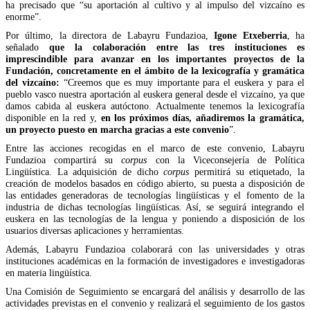
ha precisado que “su aportación al cultivo y al impulso del vizcaíno es
enorme”.
Por último, la directora de Labayru Fundazioa,
Igone Etxeberria
, ha
señalado
que la colaboración entre las tres instituciones es
imprescindible para avanzar en los importantes proyectos de la
Fundación, concretamente en el ámbito de la lexicografía y gramática
del vizcaíno:
“Creemos que es muy importante para el euskera y para el
pueblo vasco nuestra aportación al euskera general desde el vizcaíno, ya que
damos cabida al euskera autóctono. Actualmente tenemos la lexicografía
disponible en la red y,
en los próximos días, añadiremos la gramática,
un proyecto puesto en marcha gracias a este convenio
”.
Entre las acciones recogidas en el marco de este convenio, Labayru
Fundazioa compartirá su
corpus
con la Viceconsejería de Política
Lingüística. La adquisición de dicho
corpus
permitirá su etiquetado, la
creación de modelos basados en código abierto, su puesta a disposición de
las entidades generadoras de tecnologías lingüísticas y el fomento de la
industria de dichas tecnologías lingüísticas. Así, se seguirá integrando el
euskera en las tecnologías de la lengua y poniendo a disposición de los
usuarios diversas aplicaciones y herramientas.
Además, Labayru Fundazioa colaborará con las universidades y otras
instituciones académicas en la formación de investigadores e investigadoras
en materia lingüística.
Una Comisión de Seguimiento se encargará del análisis y desarrollo de las
actividades previstas en el convenio y realizará el seguimiento de los gastos