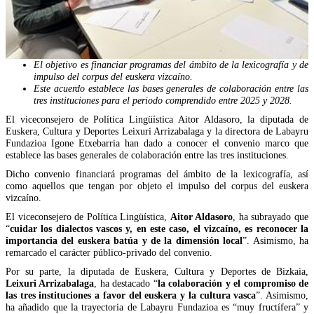
El objetivo es financiar programas del ámbito de la lexicografía y de
impulso del corpus del euskera vizcaíno.
Este acuerdo establece las bases generales de colaboración entre las
tres instituciones para el periodo comprendido entre 2025 y 2028.
El viceconsejero de Política Lingüística Aitor Aldasoro, la diputada de
Euskera, Cultura y Deportes Leixuri Arrizabalaga y la directora de Labayru
Fundazioa Igone Etxebarria han dado a conocer el convenio marco que
establece las bases generales de colaboración entre las tres instituciones.
Dicho convenio financiará programas del ámbito de la lexicografía, así
como aquellos que tengan por objeto el impulso del corpus del euskera
vizcaíno.
El viceconsejero de Política Lingüística,
Aitor Aldasoro
, ha subrayado que
“
cuidar los dialectos vascos y, en este caso, el vizcaíno, es reconocer la
importancia del euskera batúa y de la dimensión local
”. Asimismo, ha
remarcado el carácter público-privado del convenio.
Por su parte, la diputada de Euskera, Cultura y Deportes de Bizkaia,
Leixuri Arrizabalaga
, ha destacado “
la colaboración y el compromiso de
las tres instituciones a favor del euskera y la cultura vasca
”. Asimismo,
ha añadido que la trayectoria de Labayru Fundazioa es “muy fructífera” y