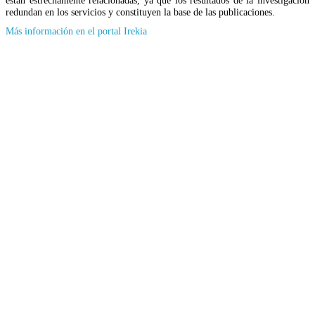
están estrechamente relacionadas, ya que los resultados de la investigación
redundan en los servicios y constituyen la base de las publicaciones.
(Se
Más información en el portal Irekia
abrirá
en
nueva
ventana)