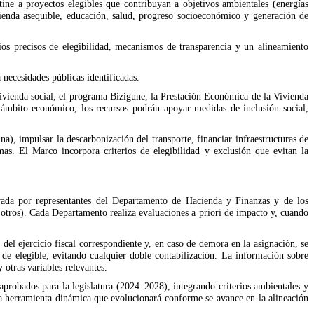
ne a proyectos elegibles que contribuyan a objetivos ambientales (energías
ivienda asequible, educación, salud, progreso socioeconómico y generación de
os precisos de elegibilidad, mecanismos de transparencia y un alineamiento
necesidades públicas identificadas.
e vivienda social, el programa Bizigune, la Prestación Económica de la Vivienda
 ámbito económico, los recursos podrán apoyar medidas de inclusión social,
a), impulsar la descarbonización del transporte, financiar infraestructuras de
as. El Marco incorpora criterios de elegibilidad y exclusión que evitan la
egrada por representantes del Departamento de Hacienda y Finanzas y de los
 otros). Cada Departamento realiza evaluaciones a priori de impacto y, cuando
del ejercicio fiscal correspondiente y, en caso de demora en la asignación, se
 de elegible, evitando cualquier doble contabilización. La información sobre
otras variables relevantes.
robados para la legislatura (2024–2028), integrando criterios ambientales y
una herramienta dinámica que evolucionará conforme se avance en la alineación