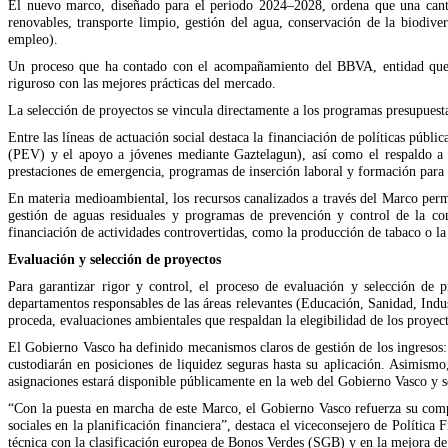
El nuevo marco, diseñado para el periodo 2024–2028, ordena que una cantid
renovables, transporte limpio, gestión del agua, conservación de la biodive
empleo).
Un proceso que ha contado con el acompañamiento del BBVA, entidad que ha 
riguroso con las mejores prácticas del mercado.
La selección de proyectos se vincula directamente a los programas presupuesta
Entre las líneas de actuación social destaca la financiación de políticas públ
(PEV) y el apoyo a jóvenes mediante Gaztelagun), así como el respaldo a p
prestaciones de emergencia, programas de inserción laboral y formación para 
En materia medioambiental, los recursos canalizados a través del Marco permit
gestión de aguas residuales y programas de prevención y control de la con
financiación de actividades controvertidas, como la producción de tabaco o la 
Evaluación y selección de proyectos
Para garantizar rigor y control, el proceso de evaluación y selección de 
departamentos responsables de las áreas relevantes (Educación, Sanidad, Indu
proceda, evaluaciones ambientales que respaldan la elegibilidad de los proyec
El Gobierno Vasco ha definido mecanismos claros de gestión de los ingresos: l
custodiarán en posiciones de liquidez seguras hasta su aplicación. Asimismo
asignaciones estará disponible públicamente en la web del Gobierno Vasco y s
“Con la puesta en marcha de este Marco, el Gobierno Vasco refuerza su comp
sociales en la planificación financiera”, destaca el viceconsejero de Políti
técnica con la clasificación europea de Bonos Verdes (SGB) y en la mejora de