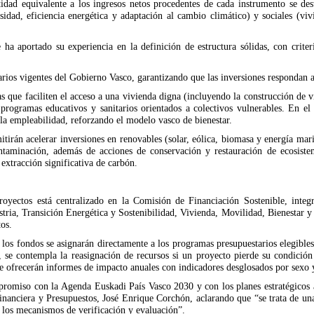
ad equivalente a los ingresos netos procedentes de cada instrumento se desti
rsidad, eficiencia energética y adaptación al cambio climático) y sociales (v
aportado su experiencia en la definición de estructura sólidas, con criteri
rios vigentes del Gobierno Vasco, garantizando que las inversiones respondan a 
icas que faciliten el acceso a una vivienda digna (incluyendo la construcción d
rogramas educativos y sanitarios orientados a colectivos vulnerables. En el
la empleabilidad, reforzando el modelo vasco de bienestar.
irán acelerar inversiones en renovables (solar, eólica, biomasa y energía marin
taminación, además de acciones de conservación y restauración de ecosistem
extracción significativa de carbón.
proyectos está centralizado en la Comisión de Financiación Sostenible, int
stria, Transición Energética y Sostenibilidad, Vivienda, Movilidad, Bienestar y
tos.
os fondos se asignarán directamente a los programas presupuestarios elegibles 
, se contempla la reasignación de recursos si un proyecto pierde su condición
e ofrecerán informes de impacto anuales con indicadores desglosados por sexo y 
romiso con la Agenda Euskadi País Vasco 2030 y con los planes estratégicos ap
ca Financiera y Presupuestos, José Enrique Corchón, aclarando que “se trata de 
 los mecanismos de verificación y evaluación”.