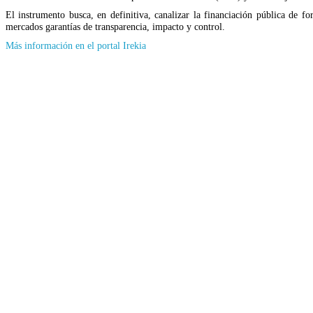
El instrumento busca, en definitiva, canalizar la financiación pública de fo
mercados garantías de transparencia, impacto y control.
(Se
Más información en el portal Irekia
abrirá
en
nueva
ventana)