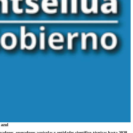
 azul
dores, operadores acuícolas y entidades científico-técnicas hasta 2028