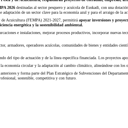
MPA 2026
destinadas al sector pesquero y acuícola de Euskadi, con una dotació
e adaptación de un sector clave para la economía azul y para el arraigo de la a
 y de Acuicultura (FEMPA) 2021-2027, permitirá
apoyar inversiones y proyect
ciencia energética y la sostenibilidad ambiental.
caciones e instalaciones, mejorar procesos productivos, incorporar nuevas tecn
ector, armadores, operadores acuícolas, comunidades de bienes y entidades cient
ndo del tipo de actuación y de la línea específica financiada. Los proyectos ap
la economía circular y la adaptación al cambio climático, alineándose con los o
s anteriores y forma parte del Plan Estratégico de Subvenciones del Departamen
esional, sostenible, competitiva y con futuro.