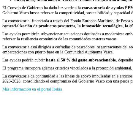
El Consejo de Gobierno ha dado luz verde a la
convocatoria de ayudas FE
Gobierno Vasco busca reforzar la competitividad, sostenibilidad y capacidad d
La convocatoria, financiada a través del Fondo Europeo Marítimo, de Pesca
comercialización de productos pesqueros, la innovación tecnológica, la efi
Las ayudas permitirán subvencionar actuaciones destinadas a modernizar embar
reforzar la resiliencia económica de las comunidades costeras vascas.
La convocatoria está dirigida a cofradías de pescadores, organizaciones del s
embarcaciones con puerto base en la Comunidad Autónoma Vasca.
Las ayudas podrán cubrir
hasta el 50 % del gasto subvencionable
, dependie
El programa incorpora además criterios vinculados a la protección ambiental, 
La convocatoria da continuidad a las líneas de apoyo impulsadas en ejercicio
2026-2028, consolidando el compromiso del Gobierno Vasco con una pesca prof
(Se
Más información en el portal Irekia
abrirá
en
nueva
ventana)