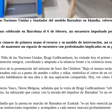
 Naciones Unidas y fundador del modelo Barnahus en Islandia, referente
ahus celebrado en Barcelona el 6 de febrero, un encuentro impulsado po
o conocer de primera mano el recurso y su modelo de intervención, así c
 de mantener un espacio de encuentro con profesionales implicados en su
iño de las Naciones Unidas, Bragi Guðbrandsson, ha visitado hoy el primer re
nción integral, coordinada y adaptada a la infancia frente a la violencia sexua
ivo de la presentación del informe de Save the Children “Bajo el mismo techo
ahus está ya a punto de atender a niños y niñas, simboliza el cierre de un cicl
olo hablábamos de una idea y de una aspiración compartida. Hoy, ver cómo l
bierno Vasco, Nerea Melgosa, señalaba que la visita de Bragi Guðbrandsson “r
mismo, ha subrayado que contar con la mirada del impulsor de Barnahus “es un r
ñadía que la puesta en marcha de Barnahus en Euskadi “es un hito esencial par
 las instituciones respondan y acompañen a cada menor marcará profundamente s