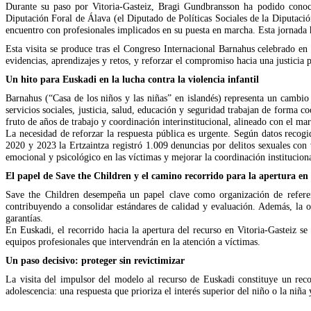
Durante su paso por Vitoria-Gasteiz, Bragi Gundbransson ha podido conoc
Diputación Foral de Álava (el Diputado de Políticas Sociales de la Diputaci
encuentro con profesionales implicados en su puesta en marcha. Esta jornada ha
Esta visita se produce tras el Congreso Internacional Barnahus celebrado en 
evidencias, aprendizajes y retos, y reforzar el compromiso hacia una justicia 
Un hito para Euskadi en la lucha contra la violencia infantil
Barnahus (“Casa de los niños y las niñas” en islandés) representa un cambio
servicios sociales, justicia, salud, educación y seguridad trabajan de forma 
fruto de años de trabajo y coordinación interinstitucional, alineado con el ma
La necesidad de reforzar la respuesta pública es urgente. Según datos reco
2020 y 2023 la Ertzaintza registró 1.009 denuncias por delitos sexuales con
emocional y psicológico en las víctimas y mejorar la coordinación instituciona
El papel de Save the Children y el camino recorrido para la apertura en 
Save the Children desempeña un papel clave como organización de refer
contribuyendo a consolidar estándares de calidad y evaluación. Además, la
garantías.
En Euskadi, el recorrido hacia la apertura del recurso en Vitoria-Gasteiz se 
equipos profesionales que intervendrán en la atención a víctimas.
Un paso decisivo: proteger sin revictimizar
La visita del impulsor del modelo al recurso de Euskadi constituye un recon
adolescencia: una respuesta que prioriza el interés superior del niño o la niña