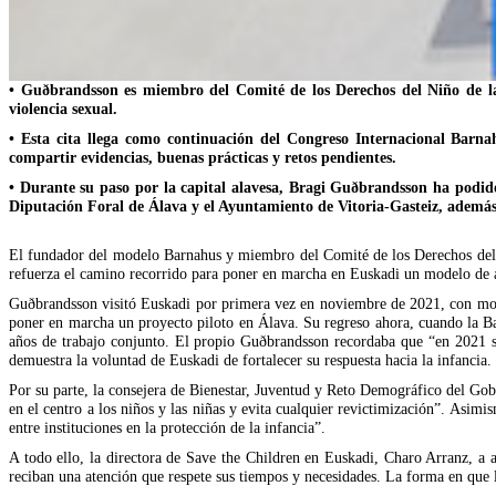
• Guðbrandsson es miembro del Comité de los Derechos del Niño de las
violencia sexual.
• Esta cita llega como continuación del Congreso Internacional Barn
compartir evidencias, buenas prácticas y retos pendientes.
• Durante su paso por la capital alavesa, Bragi Guðbrandsson ha podid
Diputación Foral de Álava y el Ayuntamiento de Vitoria-Gasteiz, además
El fundador del modelo Barnahus y miembro del Comité de los Derechos del N
refuerza el camino recorrido para poner en marcha en Euskadi un modelo de ate
Guðbrandsson visitó Euskadi por primera vez en noviembre de 2021, con mot
poner en marcha un proyecto piloto en Álava. Su regreso ahora, cuando la Barn
años de trabajo conjunto. El propio Guðbrandsson recordaba que “en 2021 s
demuestra la voluntad de Euskadi de fortalecer su respuesta hacia la infancia.
Por su parte, la consejera de Bienestar, Juventud y Reto Demográfico del Go
en el centro a los niños y las niñas y evita cualquier revictimización”. Asi
entre instituciones en la protección de la infancia”.
A todo ello, la directora de Save the Children en Euskadi, Charo Arranz, a a
reciban una atención que respete sus tiempos y necesidades. La forma en que