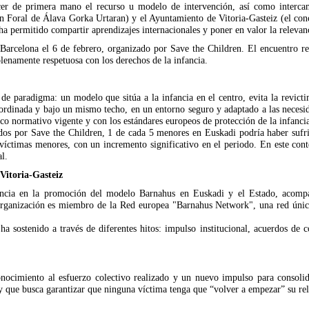
er de primera mano el recurso u modelo de intervención, así como intercam
ón Foral de Álava Gorka Urtaran) y el Ayuntamiento de Vitoria-Gasteiz (el co
 permitido compartir aprendizajes internacionales y poner en valor la relevanci
Barcelona el 6 de febrero, organizado por Save the Children. El encuentro reu
plenamente respetuosa con los derechos de la infancia.
 de paradigma: un modelo que sitúa a la infancia en el centro, evita la revict
coordinada y bajo un mismo techo, en un entorno seguro y adaptado a las necesi
rco normativo vigente y con los estándares europeos de protección de la infanci
gidos por Save the Children, 1 de cada 5 menores en Euskadi podría haber sufr
 víctimas menores, con un incremento significativo en el periodo. En este con
l.
Vitoria-Gasteiz
encia en la promoción del modelo Barnahus en Euskadi y el Estado, acompa
 organización es miembro de la Red europea "Barnahus Network", una red úni
ha sostenido a través de diferentes hitos: impulso institucional, acuerdos de 
ocimiento al esfuerzo colectivo realizado y un nuevo impulso para consolidar
 y que busca garantizar que ninguna víctima tenga que “volver a empezar” su rela