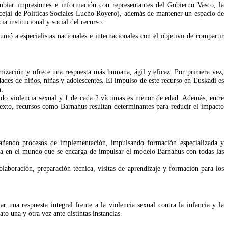
biar impresiones e información con representantes del Gobierno Vasco, la
ncejal de Políticas Sociales Lucho Royero), además de mantener un espacio de
a institucional y social del recurso.
nió a especialistas nacionales e internacionales con el objetivo de compartir
imización y ofrece una respuesta más humana, ágil y eficaz. Por primera vez,
dades de niños, niñas y adolescentes. El impulso de este recurso en Euskadi es
a.
ido violencia sexual y 1 de cada 2 víctimas es menor de edad. Además, entre
texto, recursos como Barnahus resultan determinantes para reducir el impacto
ñando procesos de implementación, impulsando formación especializada y
ca en el mundo que se encarga de impulsar el modelo Barnahus con todas las
colaboración, preparación técnica, visitas de aprendizaje y formación para los
 una respuesta integral frente a la violencia sexual contra la infancia y la
to una y otra vez ante distintas instancias.