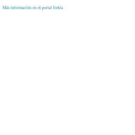
(Se
Más información en el portal Irekia
abrirá
en
nueva
ventana)