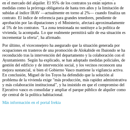
en el mercado del alquiler. El 95% de los contratos ya están sujetos a
medidas como la prórroga obligatoria de hasta tres años y la limitación de
subidas al índice IRAV —actualmente en torno al 2%— cuando finaliza un
contrato. El índice de referencia para grandes tenedores, pendiente de
aprobación por las diputaciones y el Ministerio, afectará aproximadamente
al 5% de los contratos. “La zona tensionada no sustituye a la política de
vivienda; la acompaña. Lo que realmente permitirá salir de esa situación es
incrementar la oferta”, ha afirmado.
Por último, el viceconsejero ha asegurado que la situación generada por
ocupaciones en trasteros de una promoción de Alokabide en Ibaiondo se ha
reconducido tras la intervención del departamento y la colaboración con el
Ayuntamiento. Según ha explicado, se han adoptado medidas policiales, de
gestión del edificio y de intervención social, y los vecinos reconocen una
mejora sustancial, si bien el Gobierno Vasco mantiene la vigilancia activa.
En conclusión, Miguel de los Toyos ha defendido que la solución al
problema de la vivienda exige “más producción, más rapidez administrativa
y más colaboración institucional”, y ha insistido en que el compromiso del
Ejecutivo vasco es consolidar y ampliar el parque público de alquiler como
eje central de la política habitacional.
(Se
Más información en el portal Irekia
abrirá
en
nueva
ventana)