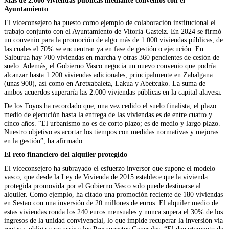
Más de 2.000 viviendas públicas mediante convenios con el
Ayuntamiento
El viceconsejero ha puesto como ejemplo de colaboración institucional el
trabajo conjunto con el Ayuntamiento de Vitoria-Gasteiz. En 2024 se firmó
un convenio para la promoción de algo más de 1.000 viviendas públicas, de
las cuales el 70% se encuentran ya en fase de gestión o ejecución. En
Salburua hay 700 viviendas en marcha y otras 360 pendientes de cesión de
suelo. Además, el Gobierno Vasco negocia un nuevo convenio que podría
alcanzar hasta 1.200 viviendas adicionales, principalmente en Zabalgana
(unas 900), así como en Aretxabaleta, Lakua y Abetxuko. La suma de
ambos acuerdos superaría las 2.000 viviendas públicas en la capital alavesa.
De los Toyos ha recordado que, una vez cedido el suelo finalista, el plazo
medio de ejecución hasta la entrega de las viviendas es de entre cuatro y
cinco años. “El urbanismo no es de corto plazo; es de medio y largo plazo.
Nuestro objetivo es acortar los tiempos con medidas normativas y mejoras
en la gestión”, ha afirmado.
El reto financiero del alquiler protegido
El viceconsejero ha subrayado el esfuerzo inversor que supone el modelo
vasco, que desde la Ley de Vivienda de 2015 establece que la vivienda
protegida promovida por el Gobierno Vasco solo puede destinarse al
alquiler. Como ejemplo, ha citado una promoción reciente de 180 viviendas
en Sestao con una inversión de 20 millones de euros. El alquiler medio de
estas viviendas ronda los 240 euros mensuales y nunca supera el 30% de los
ingresos de la unidad convivencial, lo que impide recuperar la inversión vía