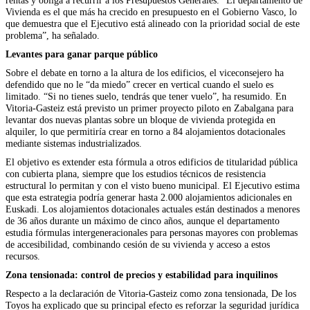
rentas y obliga a recurrir a los Presupuestos Generales. “El departamento de
Vivienda es el que más ha crecido en presupuesto en el Gobierno Vasco, lo
que demuestra que el Ejecutivo está alineado con la prioridad social de este
problema”, ha señalado.
Levantes para ganar parque público
Sobre el debate en torno a la altura de los edificios, el viceconsejero ha
defendido que no le “da miedo” crecer en vertical cuando el suelo es
limitado. “Si no tienes suelo, tendrás que tener vuelo”, ha resumido. En
Vitoria-Gasteiz está previsto un primer proyecto piloto en Zabalgana para
levantar dos nuevas plantas sobre un bloque de vivienda protegida en
alquiler, lo que permitiría crear en torno a 84 alojamientos dotacionales
mediante sistemas industrializados.
El objetivo es extender esta fórmula a otros edificios de titularidad pública
con cubierta plana, siempre que los estudios técnicos de resistencia
estructural lo permitan y con el visto bueno municipal. El Ejecutivo estima
que esta estrategia podría generar hasta 2.000 alojamientos adicionales en
Euskadi. Los alojamientos dotacionales actuales están destinados a menores
de 36 años durante un máximo de cinco años, aunque el departamento
estudia fórmulas intergeneracionales para personas mayores con problemas
de accesibilidad, combinando cesión de su vivienda y acceso a estos
recursos.
Zona tensionada: control de precios y estabilidad para inquilinos
Respecto a la declaración de Vitoria-Gasteiz como zona tensionada, De los
Toyos ha explicado que su principal efecto es reforzar la seguridad jurídica