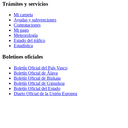
Trámites y servicios
Mi carpeta
Ayudas y subvenciones
Contrataciones
Mi pago
Meteorología
Estado del tráfico
Estadística
Boletines oficiales
Boletín Oficial del País Vasco
Boletín Oficial de Álava
Boletín Oficial de Bizkaia
Boletín Oficial de Gipuzkoa
Boletín Oficial del Estado
Diario Oficial de la Unión Europea