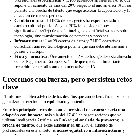
profesionales especializadas y 1.100 egresados anuales en IA, lo que
supone un aumento de más del 20% respecto al año anterior. Aun así,
persiste una brecha de talento que exige acelerar la capacitación y la
atracción de nuevos perfiles.
Cambio cultural
: El 80% de los agentes ha experimentado un
cambio cultural por la IA, y un 20% lo considera “muy
significativo”, reflejo de que la inteligencia artificial ya no es solo
tecnología, sino transformación de personas y procesos.
Infraestructura:
Los 28 centros de datos y 7 HPC operativos
consolidan una red tecnológica potente que aún debe abrirse más a
pymes y startups.
Ética y normativa:
Únicamente el 12% de los agentes está alineado
con el Reglamento Europeo, señal de que queda un importante
recorrido para el alineamiento normativo de IA
Crecemos con fuerza, pero persisten retos
clave
El informe también advierte de los desafíos que aún deben afrontarse para
garantizar un crecimiento equilibrado y sostenible.
Entre los principales retos destacan la
necesidad de avanzar hacia una
adopción con impacto,
más allá del 17,4% de organizaciones que ya
utilizan Inteligencia Artificial en Euskadi;
el escalado de proyectos
; la
brecha de talento
, que exige aumentar en un 25% el número de
profesionales en este ámbito;
el acceso equitativo a infraestructuras y