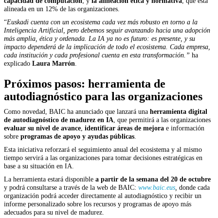
capacidad de computación
; y
la alineación ética y normativa
, que está
alineada en un 12% de las organizaciones.
“
Euskadi cuenta con un ecosistema cada vez más robusto en torno a la
Inteligencia Artificial, pero debemos seguir avanzando hacia una adopción
más amplia, ética y ordenada. La IA ya no es futuro: es presente, y su
impacto dependerá de la implicación de todo el ecosistema. Cada empresa,
cada institución y cada profesional cuenta en esta transformación.”
ha
explicado
Laura Marrón
.
Próximos pasos: herramienta de
autodiagnóstico para las organizaciones
Como novedad, BAIC ha anunciado que lanzará una
herramienta digital
de autodiagnóstico de madurez en IA
, que permitirá a las organizaciones
evaluar su nivel de avance
,
identificar áreas de mejora
e información
sobre
programas de apoyo y ayudas públicas
.
Esta iniciativa reforzará el seguimiento anual del ecosistema y al mismo
tiempo servirá a las organizaciones para tomar decisiones estratégicas en
base a su situación en IA.
La herramienta estará disponible
a partir de la semana del 20 de octubre
y podrá consultarse a través de la web de BAIC:
www.baic.eus
,
donde cada
organización podrá acceder directamente al autodiagnóstico y recibir un
informe personalizado sobre los recursos y programas de apoyo más
adecuados para su nivel de madurez.