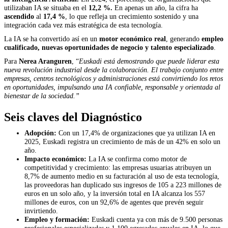
utilizaban IA se situaba en el
12,2 %
.
En apenas un año, la cifra ha
ascendido
al
17,4 %
, lo que refleja un crecimiento sostenido y una
integración cada vez más estratégica de esta tecnología.
La IA se ha convertido así en un
motor económico real
, generando
empleo
cualificado, nuevas oportunidades de negocio y talento especializado
.
Para
Nerea Aranguren
, “
Euskadi está demostrando que puede liderar esta
nueva revolución industrial desde la colaboración. El trabajo conjunto entre
empresas, centros tecnológicos y administraciones está convirtiendo los retos
en oportunidades, impulsando una IA confiable, responsable y orientada al
bienestar de la sociedad.”
Seis claves del Diagnóstico
Adopción:
Con un 17,4% de organizaciones que ya utilizan IA en
2025, Euskadi registra un crecimiento de más de un 42% en solo un
año.
Impacto económico:
La IA se confirma como motor de
competitividad y crecimiento: las empresas usuarias atribuyen un
8,7% de aumento medio en su facturación al uso de esta tecnología,
las proveedoras han duplicado sus ingresos de 105 a 223 millones de
euros en un solo año, y la inversión total en IA alcanza los 557
millones de euros, con un 92,6% de agentes que prevén seguir
invirtiendo.
Empleo y formación:
Euskadi cuenta ya con más de 9.500 personas