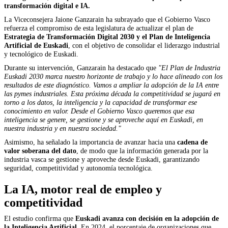
transformación digital e IA.
La Viceconsejera Jaione Ganzarain ha subrayado que el Gobierno Vasco
refuerza el compromiso de esta legislatura de actualizar el plan de
Estrategia de Transformación Digital 2030 y el Plan de Inteligencia
Artificial de Euskadi
, con el objetivo de consolidar el liderazgo industrial
y tecnológico de Euskadi.
Durante su intervención, Ganzarain ha destacado que
"El Plan de Industria
Euskadi 2030 marca nuestro horizonte de trabajo y lo hace alineado con los
resultados de este diagnóstico. Vamos a ampliar la adopción de la IA entre
las pymes industriales. Esta próxima década la competitividad se jugará en
torno a los datos, la inteligencia y la capacidad de transformar ese
conocimiento en valor. Desde el Gobierno Vasco queremos que esa
inteligencia se genere, se gestione y se aproveche aquí en Euskadi, en
nuestra industria y en nuestra sociedad."
Asimismo, ha señalado la importancia de avanzar hacia una
cadena de
valor soberana del dato
, de modo que la información generada por la
industria vasca se gestione y aproveche desde Euskadi, garantizando
seguridad, competitividad y autonomía tecnológica.
La IA, motor real de empleo y
competitividad
El estudio confirma que
Euskadi avanza con decisión en la adopción de
la Inteligencia Artificial.
En 2024, el porcentaje de organizaciones que