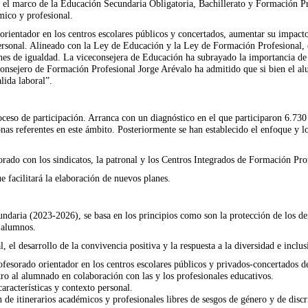
en el marco de la Educación Secundaria Obligatoria, Bachillerato y Formación Pr
mico y profesional.
o orientador en los centros escolares públicos y concertados, aumentar su impac
 personal. Alineado con la Ley de Educación y la Ley de Formación Profesional, 
nes de igualdad. La viceconsejera de Educación ha subrayado la importancia de 
econsejero de Formación Profesional Jorge Arévalo ha admitido que si bien el 
lida laboral”.
ceso de participación. Arranca con un diagnóstico en el que participaron 6.730
nas referentes en este ámbito. Posteriormente se han establecido el enfoque y lo
orado con los sindicatos, la patronal y los Centros Integrados de Formación Pro
 facilitará la elaboración de nuevos planes.
ndaria (2023-2026), se basa en los principios como son la protección de los dere
s alumnos.
l, el desarrollo de la convivencia positiva y la respuesta a la diversidad e incl
profesorado orientador en los centros escolares públicos y privados-concertados 
ro al alumnado en colaboración con las y los profesionales educativos.
racterísticas y contexto personal.
 de itinerarios académicos y profesionales libres de sesgos de género y de disc