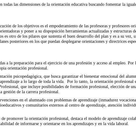
en todas las dimensiones de la orientación educativa buscando fomentar la igual
ecución de los objetivos es el empoderamiento de las profesoras y profesores or
ientadoras y poner a su dispopsición herramientas actualizadas y estructuras de 
 es otro de los pilares que sustenta el buen desarrollo del plan y es a su vez,
 planes posteriores en los que puedan desplegarse orientaciones y directrices espe
as a la preparación para el ejercicio de una profesión y acceso al empleo. Por l
opia orientación profesional.
entación psicopedagógica, que busca garantizar el bienestar emocional del alumna
aprendizaje a lo largo de toda la vida. Por lo tanto, la orientación profesiona
Profesional, que incluye posibilidades de formación profesional, elección de u
 gestión de la carrera profesional.
venciones en el alumnado con problemas de aprendizaje (inmadurez vocacional y 
ioeducativos y comunitarios externos al centro de aprendizaje, atención individ
o de promover la orientación profesional, destaca el modelo de aprendizaje col
abilidad de informarse y orientarse en los aprendizajes y en la vida laboral.