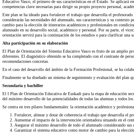
Educativo Vasco, el primero de sus características en el Estado. Se aplicará 
competencias clave necesarias para dirigir su propio proyecto personal, acadé
Este plan se ha ideado para fortalecer el trabajo que desarrolla el profesorad
considerarán las necesidades del alumnado, sus características y su contexto
cambio para la elección de itinerarios académicos y profesionales en condicio
alumnado en su desarrollo social, académico y personal. Por su parte, el vic
orientación servirá para la continuación de los estudios o para clarificar una sa
Alta participación en su elaboración
El Plan de Orientación del Sistema Educativo Vasco es fruto de un amplio pro
diferentes. El diagnóstico obtenido se ha completado con el contraste de perso
recomendaciones concretas.
En el caso del desarrollo del ámbito de la Formación Profesional, se ha colab
Finalmente se ha diseñado un sistema de seguimiento y evaluación del plan que
Secundaria y bachiller
El I Plan de Orientación Educativa de Euskadi para la etapa de educación secu
del máximo desarrollo de las potencialidades de todas las alumnas y todos lo
Se centra en tres pilares fundamentales: la orientación académico y profesiona
Fortalecer, alinear y dotar de coherencia el trabajo que desarrolla el 
Aumentar el impacto de la intervención orientadora situando en el cent
Asegurar el máximo desarrollo de todo el alumnado considerando sus ca
Garantizar el sistema educativo como motor de cambio para la elección