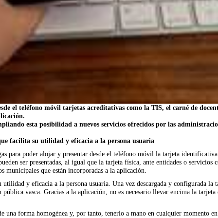
de el teléfono móvil tarjetas acreditativas como la TIS, el carné de docente
licación.
ando esta posibilidad a nuevos servicios ofrecidos por las administracion
 facilita su utilidad y eficacia a la persona usuaria
 para poder alojar y presentar desde el teléfono móvil la tarjeta identificativa 
ueden ser presentadas, al igual que la tarjeta física, ante entidades o servicios 
os municipales que están incorporadas a la aplicación.
 utilidad y eficacia a la persona usuaria. Una vez descargada y configurada la t
 pública vasca. Gracias a la aplicación, no es necesario llevar encima la tarjeta 
il de una forma homogénea y, por tanto, tenerlo a mano en cualquier momento en 