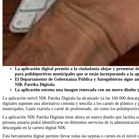
La aplicación digital permite a la ciudadanía alojar y presentar des
para polideportivos municipales que se están incorporando a la ap
El Departamento de Gobernanza Pública y Autogobierno sigue ampli
NIK Patrika Digitala
La aplicación estrena una imagen renovada con un nuevo diseño que
La aplicación móvil NIK Patrika Digitala ha alcanzado ya las 160.000 descargas
digitales suponen una alternativa cómoda y sencilla a los carnés de plástico y p
municipales, Gazte txartela o carné de profesorado, así como los polideportiv
La aplicación NIK Patrika Digitala tiene ahora un nuevo diseño que facilita su
persona usuaria podrá identificarse en diferentes servicios de la administración
descargada en la cartera digital NIK.
Esta herramienta digital permite llevar todas las tarjetas o carnés en el móv