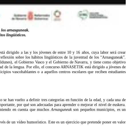
n los arnasguneak.
tos lingüísticos.
á dirigido a las y los jóvenes de entre 10 y 16 años, cuya labor será crear
reflexión sobre los hábitos lingüísticos de la juventud de los “Arnasguneak”.
unes), el Gobierno Vasco y el Gobierno de Navarra, y tiene como objetivo
idad de la lengua. Por ello, el concurso ARNASETIK está dirigido a jóvenes de
cipios vascohablantes o a aquellos centros escolares que reciben estudiantes
se han vuelto a definir tres categorías en función de la edad, y cada una de
importante, por qué son adecuadas para aprender o mejorar el nivel de euskera.
 Teniendo en cuenta que muchos
Arnasguneak
son pequeños municipios, es un
avés de un vídeo humorístico. Este es un ejercicio que pretende poner en valor