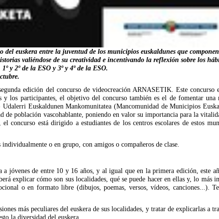
uso del euskera entre la juventud de los municipios euskaldunes que compone
storias valiéndose de su creatividad e incentivando la reflexión sobre los hábi
 1º y 2º de la ESO y 3º y 4º de la ESO.
ctubre.
a segunda edición del concurso de videocreación ARNASETIK. Este concurso est
as y los participantes, el objetivo del concurso también es el de fomentar una 
 - Udalerri Euskaldunen Mankomunitatea (Mancomunidad de Municipios Euskald
ad de población vascohablante, poniendo en valor su importancia para la vital
el concurso está dirigido a estudiantes de los centros escolares de estos muni
jos individualmente o en grupo, con amigos o compañeros de clase.
jóvenes de entre 10 y 16 años, y al igual que en la primera edición, este año 
deberá explicar cómo son sus localidades, qué se puede hacer en ellas y, lo más 
ocional o en formato libre (dibujos, poemas, versos, vídeos, canciones...).
ones más peculiares del euskera de sus localidades, y tratar de explicarlas a tr
sto la diversidad del euskera.