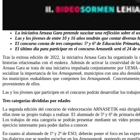
La iniciativa Arnasa Gara pretende suscitar una reflexión sobre el 
Las y los jóvenes de entre 10 y 16 años tendrán que contar diversas hi
El concurso consta de tres categorías: 5º y 6º de Educación Primaria,
El último día para participar en el concurso Arnasetik será el 24 de o
Tras la exitosa edición de 2022, la iniciativa Arnasa Gara ha organizado l
historias relacionadas con el euskera. Además de activar la creatividad de l
Arnasa Gara se trata de una iniciativa impulsada conjuntamente por UEMA
socializar la importancia de los
Arnasguneak
, municipios con una alta densid
los municipios euskaldunes que componen los
Arnasguneak.
Concretamente, 
provenientes de ellos.
Las y los jóvenes que participen en el concurso podrán desarrollar los traba
Tres categorías divididas por edades
La segunda edición del concurso de videocreación ARNASETIK está dirigida a 
ellas tiene su propio trabajo a realizar. El alumnado de 5º y 6º de primaria 
Los trabajos de esta categoría se podrán presentar mediante un vídeo prom
ejercicio interesante para poder darlos a conocer.
En cuanto al alumnado de 1º y 2º de ESO, deberán poner el foco en las expresi
los dialectos que se pueden escuchar en los
Arnasguneak
, poniendo en manifie