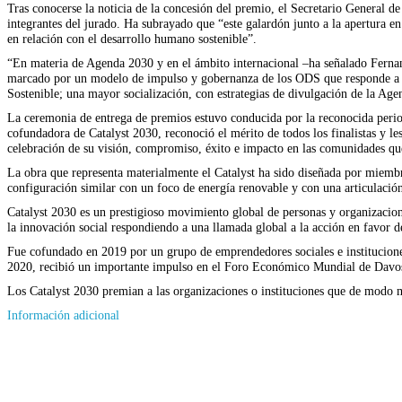
Tras conocerse la noticia de la concesión del premio, el Secretario General 
integrantes del jurado. Ha subrayado que “este galardón junto a la apertura 
en relación con el desarrollo humano sostenible”.
“En materia de Agenda 2030 y en el ámbito internacional –ha señalado Fernand
marcado por un modelo de impulso y gobernanza de los ODS que responde a tr
Sostenible; una mayor socialización, con estrategias de divulgación de la A
La ceremonia de entrega de premios estuvo conducida por la reconocida perio
cofundadora de Catalyst 2030, reconoció el mérito de todos los finalistas y le
celebración de su visión, compromiso, éxito e impacto en las comunidades qu
La obra que representa materialmente el Catalyst ha sido diseñada por miembr
configuración similar con un foco de energía renovable y con una articulaci
Catalyst 2030 es un prestigioso movimiento global de personas y organizaci
la innovación social respondiendo a una llamada global a la acción en favor de
Fue cofundado en 2019 por un grupo de emprendedores sociales e institucio
2020, recibió un importante impulso en el Foro Económico Mundial de Davo
Los Catalyst 2030 premian a las organizaciones o instituciones que de modo m
Información adicional