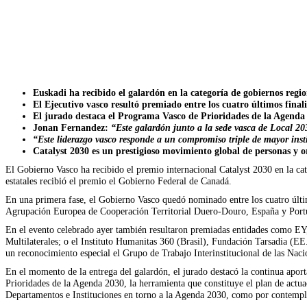
Euskadi ha recibido el galardón en la categoría de gobiernos regi
El Ejecutivo vasco
resultó premiado entre los cuatro últimos final
El
jurado destaca el Programa Vasco de Prioridades de la Agenda 
Jonan Fernandez:
“Este galardón junto a la sede vasca de Local 
“Este liderazgo vasco responde a un compromiso triple de mayor insti
Catalyst 2030 es un prestigioso movimiento global de personas y
El Gobierno Vasco ha recibido el premio internacional Catalyst 2030 en la ca
estatales recibió el premio el Gobierno Federal de Canadá.
En una primera fase, el Gobierno Vasco quedó nominado entre los cuatro últi
Agrupación Europea de Cooperación Territorial Duero-Douro, España y Port
En el evento celebrado ayer también resultaron premiadas entidades como EY,
Multilaterales; o el Instituto Humanitas 360 (Brasil), Fundación Tarsadia (
un reconocimiento especial el Grupo de Trabajo Interinstitucional de las 
En el momento de la entrega del galardón, el jurado destacó la continua apor
Prioridades de la Agenda 2030, la herramienta que constituye el plan de actu
Departamentos e Instituciones en torno a la Agenda 2030, como por contempl