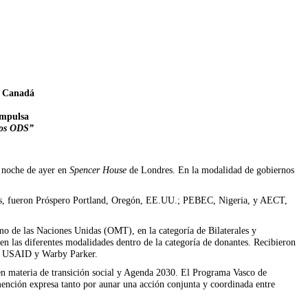
de Canadá
impulsa
los ODS”
a noche de ayer en
Spencer House
de Londres. En la modalidad de gobiernos
nados, fueron Próspero Portland, Oregón, EE.UU.; PEBEC, Nigeria, y AECT,
mo de las Naciones Unidas (OMT), en la categoría de Bilaterales y
n las diferentes modalidades dentro de la categoría de donantes. Recibieron
r, USAID y Warby Parker.
 en materia de transición social y Agenda 2030. El Programa Vasco de
mención expresa tanto por aunar una acción conjunta y coordinada entre