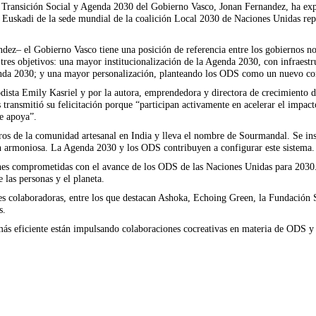
de Transición Social y Agenda 2030 del Gobierno Vasco, Jonan Fernandez, ha ex
en Euskadi de la sede mundial de la coalición Local 2030 de Naciones Unidas re
ez– el Gobierno Vasco tiene una posición de referencia entre los gobiernos no e
es objetivos: una mayor institucionalización de la Agenda 2030, con infraestr
genda 2030; y una mayor personalización, planteando los ODS como un nuevo con
dista Emily Kasriel y por la autora, emprendedora y directora de crecimiento 
s transmitió su felicitación porque “participan activamente en acelerar el impac
e apoya”.
os de la comunidad artesanal en India y lleva el nombre de Sourmandal. Se insp
ón armoniosa. La Agenda 2030 y los ODS contribuyen a configurar este sistema.
ones comprometidas con el avance de los ODS de las Naciones Unidas para 2030
 las personas y el planeta.
nes colaboradoras, entre los que destacan Ashoka, Echoing Green, la Fundació
s.
ás eficiente están impulsando colaboraciones cocreativas en materia de ODS y 