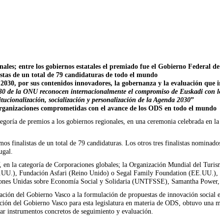
onales; entre los gobiernos estatales el premiado fue el Gobierno Federal 
istas de un total de 79 candidaturas de todo el mundo
2030, por sus contenidos innovadores, la gobernanza y la evaluación que 
2030 de la ONU reconocen internacionalmente el compromiso de Euskadi con 
tucionalización, socialización y personalización de la Agenda 2030
”
 organizaciones comprometidas con el avance de los ODS en todo el mundo
tegoría de premios a los gobiernos regionales, en una ceremonia celebrada en l
mos finalistas de un total de 79 candidaturas. Los otros tres finalistas nomi
ugal.
 en la categoría de Corporaciones globales; la Organización Mundial del Turis
EE.UU.), Fundación Asfari (Reino Unido) o Segal Family Foundation (EE.UU.), e
Naciones Unidas sobre Economía Social y Solidaria (UNTFSSE), Samantha Powe
tación del Gobierno Vasco a la formulación de propuestas de innovación social
ación del Gobierno Vasco para esta legislatura en materia de ODS, obtuvo una 
ar instrumentos concretos de seguimiento y evaluación.