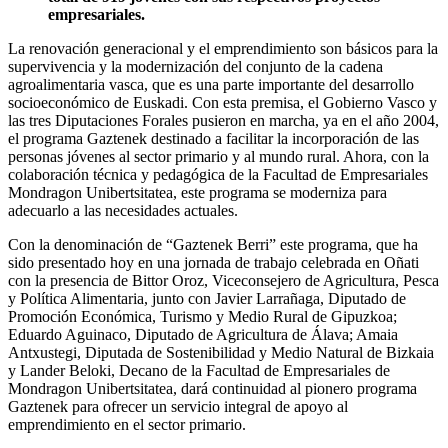
empresariales.
La renovación generacional y el emprendimiento son básicos para la
supervivencia y la modernización del conjunto de la cadena
agroalimentaria vasca, que es una parte importante del desarrollo
socioeconómico de Euskadi. Con esta premisa, el Gobierno Vasco y
las tres Diputaciones Forales pusieron en marcha, ya en el año 2004,
el programa Gaztenek destinado a facilitar la incorporación de las
personas jóvenes al sector primario y al mundo rural. Ahora, con la
colaboración técnica y pedagógica de la Facultad de Empresariales
Mondragon Unibertsitatea, este programa se moderniza para
adecuarlo a las necesidades actuales.
Con la denominación de “Gaztenek Berri” este programa, que ha
sido presentado hoy en una jornada de trabajo celebrada en Oñati
con la presencia de Bittor Oroz, Viceconsejero de Agricultura, Pesca
y Política Alimentaria, junto con Javier Larrañaga, Diputado de
Promoción Económica, Turismo y Medio Rural de Gipuzkoa;
Eduardo Aguinaco, Diputado de Agricultura de Álava; Amaia
Antxustegi, Diputada de Sostenibilidad y Medio Natural de Bizkaia
y Lander Beloki, Decano de la Facultad de Empresariales de
Mondragon Unibertsitatea, dará continuidad al pionero programa
Gaztenek para ofrecer un servicio integral de apoyo al
emprendimiento en el sector primario.