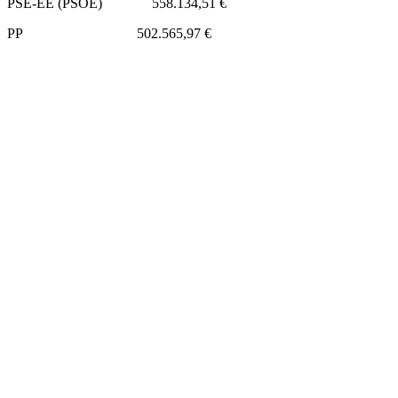
PSE-EE (PSOE) 558.134,51 €
PP 502.565,97 €