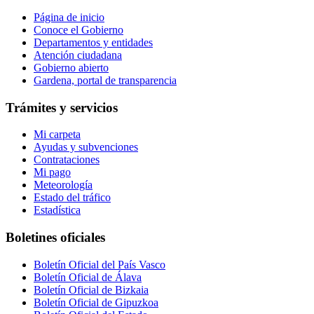
Página de inicio
Conoce el Gobierno
Departamentos y entidades
Atención ciudadana
Gobierno abierto
Gardena, portal de transparencia
Trámites y servicios
Mi carpeta
Ayudas y subvenciones
Contrataciones
Mi pago
Meteorología
Estado del tráfico
Estadística
Boletines oficiales
Boletín Oficial del País Vasco
Boletín Oficial de Álava
Boletín Oficial de Bizkaia
Boletín Oficial de Gipuzkoa