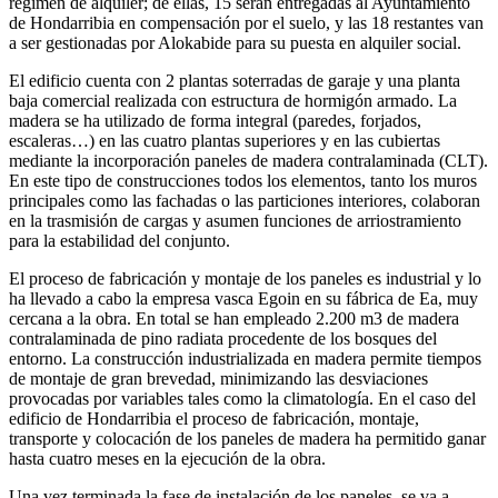
régimen de alquiler; de ellas, 15 serán entregadas al Ayuntamiento
de Hondarribia en compensación por el suelo, y las 18 restantes van
a ser gestionadas por Alokabide para su puesta en alquiler social.
El edificio cuenta con 2 plantas soterradas de garaje y una planta
baja comercial realizada con estructura de hormigón armado. La
madera se ha utilizado de forma integral (paredes, forjados,
escaleras…) en las cuatro plantas superiores y en las cubiertas
mediante la incorporación paneles de madera contralaminada (CLT).
En este tipo de construcciones todos los elementos, tanto los muros
principales como las fachadas o las particiones interiores, colaboran
en la trasmisión de cargas y asumen funciones de arriostramiento
para la estabilidad del conjunto.
El proceso de fabricación y montaje de los paneles es industrial y lo
ha llevado a cabo la empresa vasca Egoin en su fábrica de Ea, muy
cercana a la obra. En total se han empleado 2.200 m3 de madera
contralaminada de pino radiata procedente de los bosques del
entorno. La construcción industrializada en madera permite tiempos
de montaje de gran brevedad, minimizando las desviaciones
provocadas por variables tales como la climatología. En el caso del
edificio de Hondarribia el proceso de fabricación, montaje,
transporte y colocación de los paneles de madera ha permitido ganar
hasta cuatro meses en la ejecución de la obra.
Una vez terminada la fase de instalación de los paneles, se va a