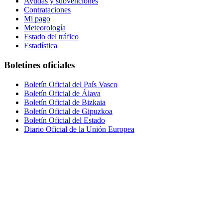
Ayudas y subvenciones
Contrataciones
Mi pago
Meteorología
Estado del tráfico
Estadística
Boletines oficiales
Boletín Oficial del País Vasco
Boletín Oficial de Álava
Boletín Oficial de Bizkaia
Boletín Oficial de Gipuzkoa
Boletín Oficial del Estado
Diario Oficial de la Unión Europea