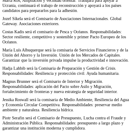
Marta Kos, Ampliación y vecindad oriental. Trabajará para apoyar a
Ucrania, continuará el trabajo de reconstrucción y apoyará a los países
candidatos para prepararlos para la adhesión.
Jozef Síkela será el Comisario de Asociaciones Internacionales. Global
Gateway. Asociaciones exteriores.
Costas Kadis será el comisario de Pesca y Océanos. Responsabilidades:
Sector resiliente, competitivo y sostenible y primer Pacto Europeo de los
Océanos.
María Luís Albuquerque será la comisaria de Servicios Financieros y de la
Unión del Ahorro y la Inversión. Unión de los Mercados de Capitales.
Garantizar que la inversión privada impulse la productividad e innovación.
Hadja Lahbib será la Comisaria de Preparación y Gestión de Crisis.
Responsabilidades: Resiliencia y protección civil. Ayuda humanitaria.
Magnus Brunner será el Comisario de Interior y Migración.
Responsabilidades: aplicación del Pacto sobre Asilo y Migración,
fortalecimiento de fronteras y nueva estrategia de seguridad interior.
Jessika Roswall será la comisaria de Medio Ambiente, Resiliencia del Agua
y Economía Circular Competitiva. Responsabilidades: preservar medio
ambiente y naturaleza. Resiliencia hídrica.
Piotr Serafin será el Comisario de Presupuesto, Lucha contra el Fraude y
Administración Pública. Responsabilidades: presupuesto a largo plazo y
garantizar una institución moderna y cumplidora.