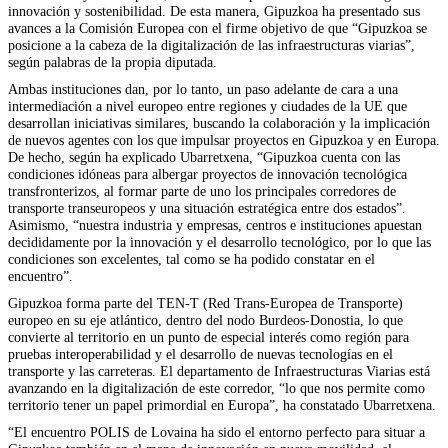
innovación y sostenibilidad. De esta manera, Gipuzkoa ha presentado sus
avances a la Comisión Europea con el firme objetivo de que “Gipuzkoa se
posicione a la cabeza de la digitalización de las infraestructuras viarias”,
según palabras de la propia diputada.
Ambas instituciones dan, por lo tanto, un paso adelante de cara a una
intermediación a nivel europeo entre regiones y ciudades de la UE que
desarrollan iniciativas similares, buscando la colaboración y la implicación
de nuevos agentes con los que impulsar proyectos en Gipuzkoa y en Europa.
De hecho, según ha explicado Ubarretxena, “Gipuzkoa cuenta con las
condiciones idóneas para albergar proyectos de innovación tecnológica
transfronterizos, al formar parte de uno los principales corredores de
transporte transeuropeos y una situación estratégica entre dos estados”.
Asimismo, “nuestra industria y empresas, centros e instituciones apuestan
decididamente por la innovación y el desarrollo tecnológico, por lo que las
condiciones son excelentes, tal como se ha podido constatar en el
encuentro”.
Gipuzkoa forma parte del TEN-T (Red Trans-Europea de Transporte)
europeo en su eje atlántico, dentro del nodo Burdeos-Donostia, lo que
convierte al territorio en un punto de especial interés como región para
pruebas interoperabilidad y el desarrollo de nuevas tecnologías en el
transporte y las carreteras. El departamento de Infraestructuras Viarias está
avanzando en la digitalización de este corredor, “lo que nos permite como
territorio tener un papel primordial en Europa”, ha constatado Ubarretxena.
“El encuentro POLIS de Lovaina ha sido el entorno perfecto para situar a