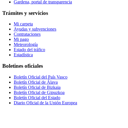
Gardena, portal de transparencia
Trámites y servicios
Mi carpeta
Ayudas y subvenciones
Contrataciones
Mi pago
Meteorología
Estado del tráfico
Estadística
Boletines oficiales
Boletín Oficial del País Vasco
Boletín Oficial de Álava
Boletín Oficial de Bizkaia
Boletín Oficial de Gipuzkoa
Boletín Oficial del Estado
Diario Oficial de la Unión Europea