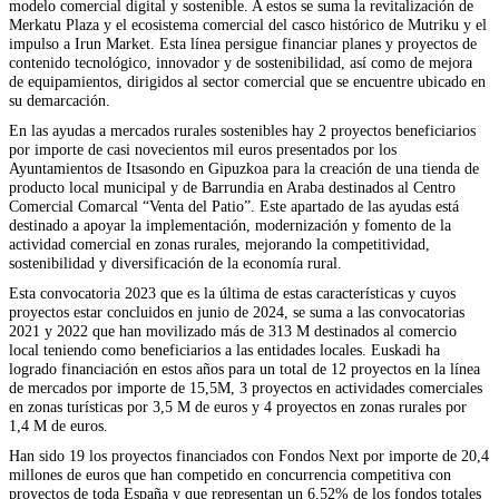
modelo comercial digital y sostenible. A estos se suma la revitalización de
Merkatu Plaza y el ecosistema comercial del casco histórico de Mutriku y el
impulso a Irun Market. Esta línea persigue financiar planes y proyectos de
contenido tecnológico, innovador y de sostenibilidad, así como de mejora
de equipamientos, dirigidos al sector comercial que se encuentre ubicado en
su demarcación.
En las ayudas a mercados rurales sostenibles hay 2 proyectos beneficiarios
por importe de casi novecientos mil euros presentados por los
Ayuntamientos de Itsasondo en Gipuzkoa para la creación de una tienda de
producto local municipal y de Barrundia en Araba destinados al Centro
Comercial Comarcal “Venta del Patio”. Este apartado de las ayudas está
destinado a apoyar la implementación, modernización y fomento de la
actividad comercial en zonas rurales, mejorando la competitividad,
sostenibilidad y diversificación de la economía rural.
Esta convocatoria 2023 que es la última de estas características y cuyos
proyectos estar concluidos en junio de 2024, se suma a las convocatorias
2021 y 2022 que han movilizado más de 313 M destinados al comercio
local teniendo como beneficiarios a las entidades locales. Euskadi ha
logrado financiación en estos años para un total de 12 proyectos en la línea
de mercados por importe de 15,5M, 3 proyectos en actividades comerciales
en zonas turísticas por 3,5 M de euros y 4 proyectos en zonas rurales por
1,4 M de euros.
Han sido 19 los proyectos financiados con Fondos Next por importe de 20,4
millones de euros que han competido en concurrencia competitiva con
proyectos de toda España y que representan un 6,52% de los fondos totales