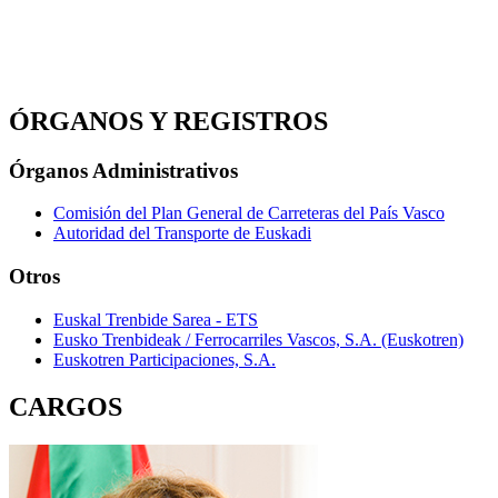
ÓRGANOS Y REGISTROS
Órganos Administrativos
Comisión del Plan General de Carreteras del País Vasco
Autoridad del Transporte de Euskadi
Otros
Euskal Trenbide Sarea - ETS
Eusko Trenbideak / Ferrocarriles Vascos, S.A. (Euskotren)
Euskotren Participaciones, S.A.
CARGOS