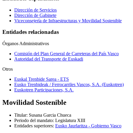
Dirección de Servicios
Dirección de Gabinete
Viceconsejería de Infraestructuras y Movilidad Sostenible
Entidades relacionadas
Órganos Administrativos
Comisión del Plan General de Carreteras del País Vasco
Autoridad del Transporte de Euskadi
Otros
Euskal Trenbide Sarea - ETS
Eusko Trenbideak / Ferrocarriles Vascos, S.A. (Euskotren)
Euskotren Participaciones, S.A.
Movilidad Sostenible
Titular
:
Susana Garcia Chueca
Periodo del mandato
:
Legislatura XIII
Entidades superiores
:
Eusko Jaurlaritza - Gobierno Vasco