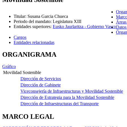
Organ
Titular
:
Susana Garcia Chueca
Marco
Periodo del mandato
:
Legislatura XIII
Áreas
Entidades superiores
:
Eusko Jaurlaritza - Gobierno Vasco
Datos
Órgano
Cargos
Entidades relacionadas
ORGANIGRAMA
Gráfico
Movilidad Sostenible
Dirección de Servicios
Dirección de Gabinete
Viceconsejería de Infraestructuras y Movilidad Sostenible
Dirección de Estrategia para la Movilidad Sostenible
Dirección de Infraestructuras del Transporte
MARCO LEGAL