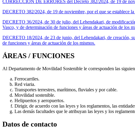
CORRECCIÓN DE ERRORES del Decreto 382/2024, de 19 de noviembre, 
DECRETO 382/2024, de 19 de noviembre, por el que se establece la e
DECRETO 36/2024, de 30 de julio, del Lehendakari, de modificación
Vasco, y de determinación de funciones y áreas de actuación de los m
DECRETO 18/2024, de 23 de junio, del Lehendakari, de creación, su
de funciones y áreas de actuación de los mismos.
ÁREAS / FUNCIONES
Al Departamento de Movilidad Sostenible le corresponden las siguient
Ferrocarriles.
Red viaria.
Transportes terrestres, marítimos, fluviales y por cable.
Movilidad sostenible.
Helipuertos y aeropuertos.
Dirigir, de acuerdo con las leyes y los reglamentos, las entidad
Las demás facultades que le atribuyan las leyes y los reglament
Datos de contacto