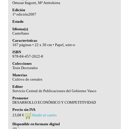
Ortuzar Iragorri, Mª Arritokieta
Edición
1ª edición2007
Estado
Idioma(s)
Castellano
Características
167 páginas • 22 x 30 cm • Papel, wire-o
ISBN
978-84-457-2622-8
Colecciones
Tesis Doctorales
Materias
Cultivo de cereales
Editor
Servicio Central de Publicaciones del Gobierno Vasco
Promotor
DESARROLLO ECONÓMICO Y COMPETITIVIDAD
Precio sin IVA
23,08 €
Añadir al carrito
Disponible en formato digital