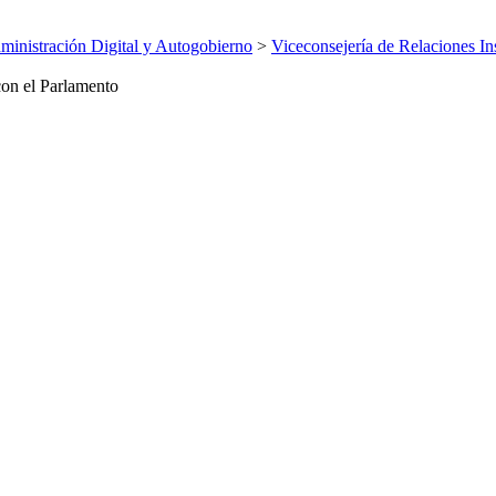
inistración Digital y Autogobierno
>
Viceconsejería de Relaciones Ins
con el Parlamento