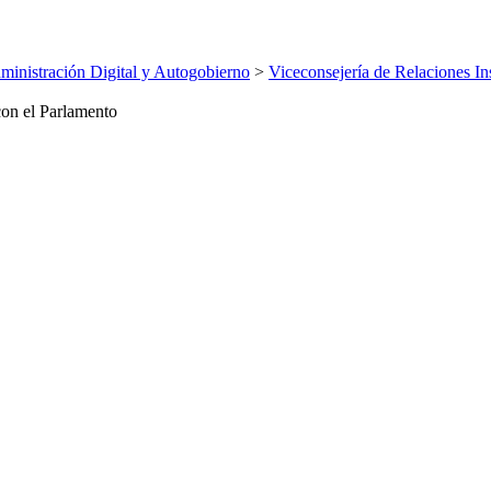
inistración Digital y Autogobierno
>
Viceconsejería de Relaciones Ins
con el Parlamento