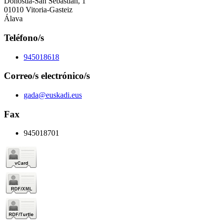
Donostia-San Sebastián, 1
01010 Vitoria-Gasteiz
Álava
Teléfono/s
945018618
Correo/s electrónico/s
gada@euskadi.eus
Fax
945018701