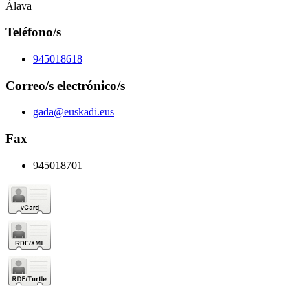
Álava
Teléfono/s
945018618
Correo/s electrónico/s
gada@euskadi.eus
Fax
945018701