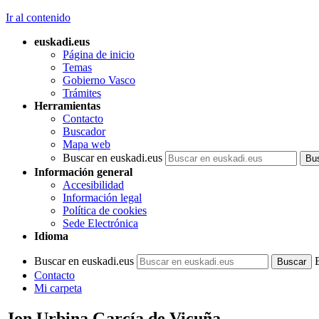
Ir al contenido
euskadi.eus
Página de inicio
Temas
Gobierno Vasco
Trámites
Herramientas
Contacto
Buscador
Mapa web
Buscar en euskadi.eus
Información general
Accesibilidad
Información legal
Política de cookies
Sede Electrónica
Idioma
Buscar en euskadi.eus
Contacto
Mi carpeta
Jon Urbina García de Vicuña