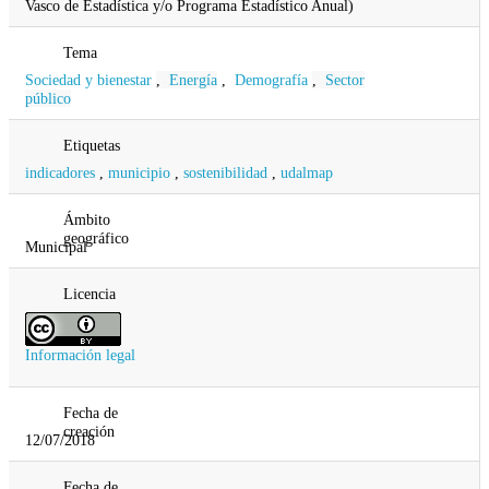
Vasco de Estadística y/o Programa Estadístico Anual)
Tema
Sociedad y bienestar
,
Energía
,
Demografía
,
Sector
público
Etiquetas
indicadores
,
municipio
,
sostenibilidad
,
udalmap
Ámbito
geográfico
Municipal
Licencia
Información legal
Fecha de
creación
12/07/2018
Fecha de