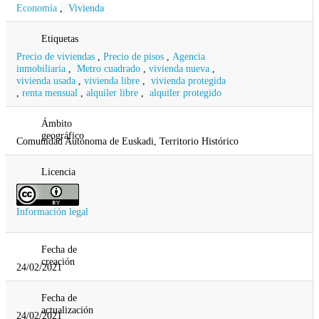
Economía
,
Vivienda
Etiquetas
Precio de viviendas
,
Precio de pisos
,
Agencia
inmobiliaria
,
Metro cuadrado
,
vivienda nueva
,
vivienda usada
,
vivienda libre
,
vivienda protegida
,
renta mensual
,
alquiler libre
,
alquiler protegido
Ámbito
geográfico
Comunidad Autonoma de Euskadi, Territorio Histórico
Licencia
Información legal
Fecha de
creación
24/02/2021
Fecha de
actualización
24/02/2021