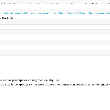
 oficial (incluida en el Plan Vasco de Estadística y/o Programa Estadístico Anual
,
vivienda protegida
,
renta mensual
,
alquiler
,
alquiler libre
,
alquiler protegi
e Euskadi
nformación legal
viviendas principales en régimen de alquiler.
unto con la perspectiva y las previsiones que tienen con respecto a las viviendas 