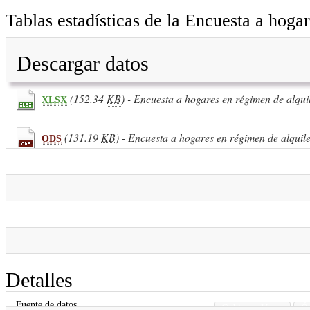
Tablas estadísticas de la Encuesta a hoga
Descargar datos
(152.34
KB
) - Encuesta a hogares en régimen de alqui
XLSX
(131.19
KB
) - Encuesta a hogares en régimen de alquil
ODS
(155.89
KB
) - Encuesta a hogares en régimen de alqui
XLSX
(143.41
KB
) - Encuesta a hogares en régimen de alquil
ODS
Detalles
Fuente de datos
Gobierno Vasco
Ór