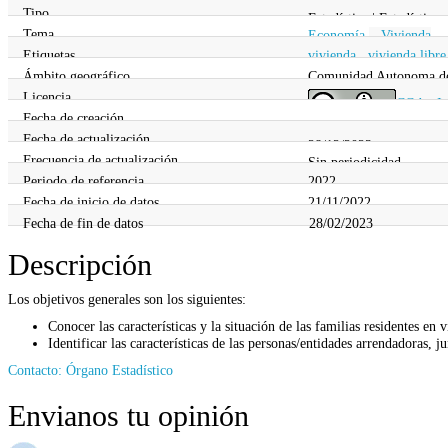
Tipo
Estadística | Estadística
Tema
Economía
,
Vivienda
Etiquetas
vivienda
,
vivienda libre
Ámbito geográfico
Comunidad Autonoma d
Licencia
CC
-by
I
Fecha de creación
28/12/2023
Fecha de actualización
28/12/2023
Frecuencia de actualización
Sin periodicidad
Periodo de referencia
2022
Fecha de inicio de datos
21/11/2022
Fecha de fin de datos
28/02/2023
Descripción
Los objetivos generales son los siguientes:
Conocer las características y la situación de las familias residentes en 
Identificar las características de las personas/entidades arrendadoras, j
Contacto: Órgano Estadístico
Envianos tu opinión