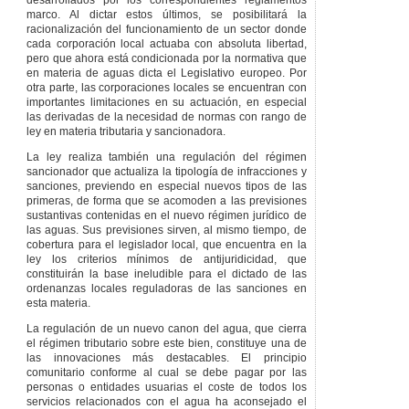
desarrollados por los correspondientes reglamentos
funcionamiento los
marco. Al dictar estos últimos, se posibilitará la
sistemas de medición
racionalización del funcionamiento de un sector donde
directa del consumo
cada corporación local actuaba con absoluta libertad,
previstos en ella,
pero que ahora está condicionada por la normativa que
momento a partir del
en materia de aguas dicta el Legislativo europeo. Por
cual será de aplicación
otra parte, las corporaciones locales se encuentran con
lo previsto en el
importantes limitaciones en su actuación, en especial
artículo 55.n de esta
las derivadas de la necesidad de normas con rango de
ley.
ley en materia tributaria y sancionadora.
Cuarta
– Los
convenios de
La ley realiza también una regulación del régimen
infraestructuras
sancionador que actualiza la tipología de infracciones y
hidráulicas vigentes
sanciones, previendo en especial nuevos tipos de las
en el momento de la
primeras, de forma que se acomoden a las previsiones
aprobación de esta ley
sustantivas contenidas en el nuevo régimen jurídico de
mantendrán su
las aguas. Sus previsiones sirven, al mismo tiempo, de
vigencia hasta la
cobertura para el legislador local, que encuentra en la
terminación de las
ley los criterios mínimos de antijuridicidad, que
obras que estén
constituirán la base ineludible para el dictado de las
recogidas en dichos
ordenanzas locales reguladoras de las sanciones en
convenios.
esta materia.
Quinta
– Los
La regulación de un nuevo canon del agua, que cierra
expedientes
el régimen tributario sobre este bien, constituye una de
sancionadores
las innovaciones más destacables. El principio
iniciados con
comunitario conforme al cual se debe pagar por las
anterioridad a la
personas o entidades usuarias el coste de todos los
entrada en vigor de la
servicios relacionados con el agua ha aconsejado el
presente ley se