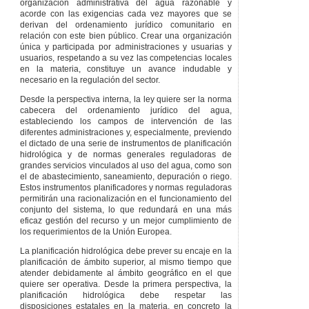
organización administrativa del agua razonable y
Tercera
–
acorde con las exigencias cada vez mayores que se
Corresponderá al
derivan del ordenamiento jurídico comunitario en
Gobierno la
relación con este bien público. Crear una organización
actualización del
única y participada por administraciones y usuarias y
importe de las
usuarios, respetando a su vez las competencias locales
sanciones pecuniarias
en la materia, constituye un avance indudable y
de acuerdo con el
necesario en la regulación del sector.
índice anual de precios
Desde la perspectiva interna, la ley quiere ser la norma
al consumo.
cabecera del ordenamiento jurídico del agua,
Cuarta
– 1.– La
estableciendo los campos de intervención de las
creación efectiva e
diferentes administraciones y, especialmente, previendo
inicio de las
el dictado de una serie de instrumentos de planificación
actividades del ente
hidrológica y de normas generales reguladoras de
público Agencia Vasca
grandes servicios vinculados al uso del agua, como son
del Agua se
el de abastecimiento, saneamiento, depuración o riego.
determinarán por el
Estos instrumentos planificadores y normas reguladoras
Gobierno en la fecha
permitirán una racionalización en el funcionamiento del
que
conjunto del sistema, lo que redundará en una más
reglamentariamente
eficaz gestión del recurso y un mejor cumplimiento de
se establezca en sus
los requerimientos de la Unión Europea.
estatutos sociales.
La planificación hidrológica debe prever su encaje en la
Quinta
– 1.– En
planificación de ámbito superior, al mismo tiempo que
materia de
atender debidamente al ámbito geográfico en el que
infracciones y
quiere ser operativa. Desde la primera perspectiva, la
sanciones tributarias
planificación hidrológica debe respetar las
se aplicará lo
disposiciones estatales en la materia, en concreto la
dispuesto en esta ley,