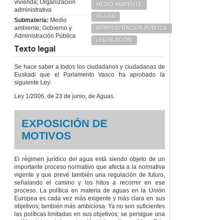
del tributo.
vivienda; Organización
MEDIO AMBIENTE
administrativa
Artículo 49
– Base
AGUAS
imponible.
Submateria:
Medio
ambiente; Gobierno y
ADMINISTRACION PUBLICA
Artículo 50
– Tipo de
Administración Pública
gravamen y cuota.
LEGISLACION
Texto legal
Artículo 51
– Gestión.
Artículo 52
–
Se hace saber a todos los ciudadanos y ciudadanas de
Facturación y cobro.
Euskadi que el Parlamento Vasco ha aprobado la
Artículo 53
– La
siguiente Ley:
prescripción.
Ley 1/2006, de 23 de junio, de Aguas.
CAPÍTULO
IX
DISCIPLINA
HIDRÁULICA Y
TRIBUTARIA
EXPOSICIÓN DE
Artículo 54
–
MOTIVOS
Disposiciones de
carácter general.
Artículo 55
–
El régimen jurídico del agua está siendo objeto de un
Infracciones leves.
importante proceso normativo que afecta a la normativa
Artículo 56
–
vigente y que prevé también una regulación de futuro,
Infracciones graves y
señalando el camino y los hitos a recorrer en ese
muy graves.
proceso. La política en materia de aguas en la Unión
Europea es cada vez más exigente y más clara en sus
Artículo 57
– Criterios
objetivos; también más ambiciosa. Ya no son suficientes
para la determinación
las políticas limitadas en sus objetivos; se persigue una
y graduación de la