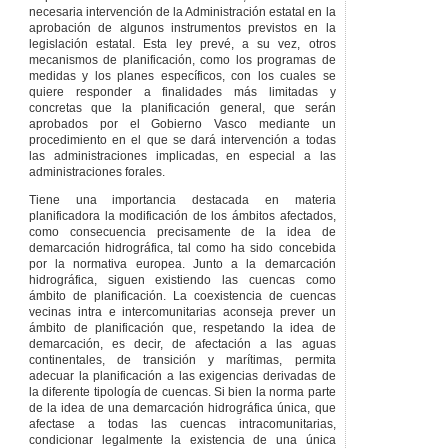
necesaria intervención de la Administración estatal en la
y, en su defecto, la
aprobación de algunos instrumentos previstos en la
normativa que regula
legislación estatal. Esta ley prevé, a su vez, otros
el régimen general de
mecanismos de planificación, como los programas de
infracciones y
medidas y los planes específicos, con los cuales se
sanciones en materia
quiere responder a finalidades más limitadas y
tributaria.
concretas que la planificación general, que serán
Sexta
– De
aprobados por el Gobierno Vasco mediante un
conformidad con lo
procedimiento en el que se dará intervención a todas
establecido en el
las administraciones implicadas, en especial a las
artículo 41, las
administraciones forales.
entidades
suministradoras
Tiene una importancia destacada en materia
deberán imputar, en
planificadora la modificación de los ámbitos afectados,
sus tarifas, como
como consecuencia precisamente de la idea de
mínimo los costes de
demarcación hidrográfica, tal como ha sido concebida
inversión,
por la normativa europea. Junto a la demarcación
mantenimiento y
hidrográfica, siguen existiendo las cuencas como
explotación de su red
ámbito de planificación. La coexistencia de cuencas
de abastecimiento y
vecinas intra e intercomunitarias aconseja prever un
saneamiento en alta a
ámbito de planificación que, respetando la idea de
más tardar el 31 de
demarcación, es decir, de afectación a las aguas
diciembre de 2007.
continentales, de transición y marítimas, permita
adecuar la planificación a las exigencias derivadas de
DISPOSICIONES
la diferente tipología de cuencas. Si bien la norma parte
TRANSITORIAS
de la idea de una demarcación hidrográfica única, que
Primera
– Se
afectase a todas las cuencas intracomunitarias,
mantendrá la actual
condicionar legalmente la existencia de una única