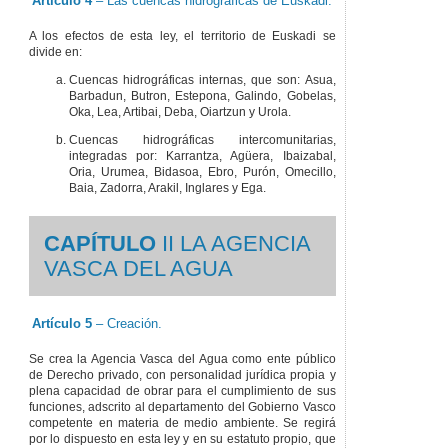
Artículo 4
– Las cuencas hidrográficas de Euskadi.
A los efectos de esta ley, el territorio de Euskadi se
divide en:
Cuencas hidrográficas internas, que son: Asua,
Barbadun, Butron, Estepona, Galindo, Gobelas,
Oka, Lea, Artibai, Deba, Oiartzun y Urola.
Cuencas hidrográficas intercomunitarias,
integradas por: Karrantza, Agüera, Ibaizabal,
Oria, Urumea, Bidasoa, Ebro, Purón, Omecillo,
Baia, Zadorra, Arakil, Inglares y Ega.
CAPÍTULO
II LA AGENCIA
VASCA DEL AGUA
Artículo 5
– Creación.
Se crea la Agencia Vasca del Agua como ente público
de Derecho privado, con personalidad jurídica propia y
plena capacidad de obrar para el cumplimiento de sus
funciones, adscrito al departamento del Gobierno Vasco
competente en materia de medio ambiente. Se regirá
por lo dispuesto en esta ley y en su estatuto propio, que