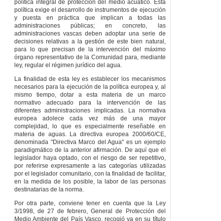
política integral de protección del medio acuático. Esta
infracción.
política exige el desarrollo de instrumentos de ejecución
Artículo 58
–
y puesta en práctica que implican a todas las
Sanciones.
administraciones públicas; en concreto, las
Artículo 59
–
administraciones vascas deben adoptar una serie de
Procedimiento y
decisiones relativas a la gestión de este bien natural,
competencia.
para lo que precisan de la intervención del máximo
órgano representativo de la Comunidad para, mediante
Artículo 60
–
ley, regular el régimen jurídico del agua.
Reparación del daño
causado y decomiso.
La finalidad de esta ley es establecer los mecanismos
Artículo 61
– Multas
necesarios para la ejecución de la política europea y, al
coercitivas.
mismo tiempo, dotar a esta materia de un marco
normativo adecuado para la intervención de las
Artículo 62
–
diferentes administraciones implicadas. La normativa
Competencias de
europea adolece cada vez más de una mayor
otras
complejidad, lo que es especialmente reseñable en
administraciones.
materia de aguas. La directiva europea 2000/60/CE,
Artículo 63
–
denominada "Directiva Marco del Agua" es un ejemplo
Prohibición de obtener
paradigmático de la anterior afirmación. De aquí que el
subvenciones.
legislador haya optado, con el riesgo de ser repetitivo,
por referirse expresamente a las categorías utilizadas
Artículo 64
–
por el legislador comunitario, con la finalidad de facilitar,
Prescripción.
en la medida de los posible, la labor de las personas
DISPOSICIONES
destinatarias de la norma.
ADICIONALES
Por otra parte, conviene tener en cuenta que la Ley
Primera
– Las
3/1998, de 27 de febrero, General de Protección del
referencias a la
Medio Ambiente del País Vasco, recogió ya en su título