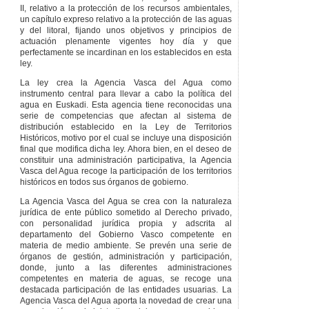
demarcación
II, relativo a la protección de los recursos ambientales,
hidrográfica de
un capítulo expreso relativo a la protección de las aguas
Euskadi se podrán
y del litoral, fijando unos objetivos y principios de
entender hechas, a
actuación plenamente vigentes hoy día y que
efectos de
perfectamente se incardinan en los establecidos en esta
planificación, a las
ley.
cuencas hidrográficas
y a las aguas de
La ley crea la Agencia Vasca del Agua como
transición y costeras
instrumento central para llevar a cabo la política del
correspondientes. La
agua en Euskadi. Esta agencia tiene reconocidas una
demarcación
serie de competencias que afectan al sistema de
hidrográfica de
distribución establecido en la Ley de Territorios
Euskadi podrá afectar
Históricos, motivo por el cual se incluye una disposición
a una o varias
final que modifica dicha ley. Ahora bien, en el deseo de
cuencas.
constituir una administración participativa, la Agencia
Vasca del Agua recoge la participación de los territorios
Segunda
– El personal
históricos en todos sus órganos de gobierno.
de las
administraciones
La Agencia Vasca del Agua se crea con la naturaleza
públicas de la
jurídica de ente público sometido al Derecho privado,
Comunidad Autónoma
con personalidad jurídica propia y adscrita al
que viniera
departamento del Gobierno Vasco competente en
desarrollando
materia de medio ambiente. Se prevén una serie de
funciones en materias
órganos de gestión, administración y participación,
reguladas por la
donde, junto a las diferentes administraciones
presente ley podrá ser
competentes en materia de aguas, se recoge una
integrado en la
destacada participación de las entidades usuarias. La
Agencia Vasca del
Agencia Vasca del Agua aporta la novedad de crear una
Agua.