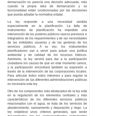
composición del
demarcación no parecía una decisión adecuada, más
Consejo del Agua,
cuando la propia idea de demarcación y su
prevista en el Decreto
funcionalidad están condicionadas por las decisiones
33/2003, hasta tanto
que pueda adoptar la normativa estatal.
se dicte una nueva
La ley responde a una necesidad sentida
norma reguladora de
especialmente en la planificación. La falta de
este órgano.
instrumentos de planificación ha impedido una
Segunda
– Hasta que
intervención de los poderes públicos vascos previsora e
se apruebe la
integradora de los requerimientos y de las necesidades
planificación
de las entidades usuarias y de las gestoras de los
hidrológica, la
servicios públicos. A su vez, los instrumentos
participación
planificadores van a servir para actuar una política
porcentual del
ambiental y de calidad de los recursos hídricos.
Gobierno en la
Asimismo, la ley servirá para dar a la participación
financiación de cada
ciudadana los cauces de que en este momento carece,
tipo de actuación en
y la participación encontrará también su expresión a
infraestructuras
través de la intervención de las corporaciones locales.
hidráulicas será, de
Para articular todos estos intereses y para regular la
forma ordinaria, la
intervención de las diferentes administraciones públicas
siguiente:
es necesaria esta ley.
Tercera
– En el plazo
Otro de los componentes más destacados de la ley está
de un año, a contar
en la regulación de los elementos centrales y más
desde la entrada en
característicos de los diferentes servicios públicos
vigor de la presente
relacionados con el agua; se trata de los servicios de
ley, las personas o
abastecimiento, saneamiento y depuración y riego. La
entidades usuarias
ley establece unos criterios generales, que serán
deberán poner en