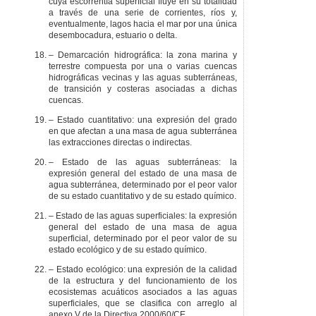
cuya escorrentía superficial fluye en su totalidad
a través de una serie de corrientes, ríos y,
eventualmente, lagos hacia el mar por una única
desembocadura, estuario o delta.
– Demarcación hidrográfica: la zona marina y
terrestre compuesta por una o varias cuencas
hidrográficas vecinas y las aguas subterráneas,
de transición y costeras asociadas a dichas
cuencas.
– Estado cuantitativo: una expresión del grado
en que afectan a una masa de agua subterránea
las extracciones directas o indirectas.
– Estado de las aguas subterráneas: la
expresión general del estado de una masa de
agua subterránea, determinado por el peor valor
de su estado cuantitativo y de su estado químico.
– Estado de las aguas superficiales: la expresión
general del estado de una masa de agua
superficial, determinado por el peor valor de su
estado ecológico y de su estado químico.
– Estado ecológico: una expresión de la calidad
de la estructura y del funcionamiento de los
ecosistemas acuáticos asociados a las aguas
superficiales, que se clasifica con arreglo al
anexo V de la Directiva 2000/60/CE.