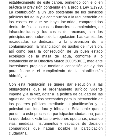
establecimiento de este canon, poniendo con ello en
tramitarán, hasta su
práctica la previsión contenida en la propia Ley 3/1998.
conclusión, de
La contribución a un uso sostenible de los servicios
acuerdo con la
públicos del agua y la contribución a la recuperación de
normativa aplicable en
los costes en que se haya incurrido, comprendidos
el momento de su
dentro de éstos los costes financieros, ambientales, de
iniciación, salvo que
infraestructuras y los costes de recursos, son los
las disposiciones
principios ordenadores de la regulación. Las cantidades
contenidas en la
recaudadas se dedicarán a la prevención de la
presente ley resulten
contaminación, la financiación de gastos de inversión,
más favorables, en
así como para la consecución de un buen estado
cuyo caso será ésta la
ecológico de la masa de agua, conforme a lo
normativa aplicable.
establecido en la Directiva Marco 2000/60/CE, mediante
inversiones propias o mediante concesión de ayudas
DISPOSICIONES
para financiar el cumplimiento de la planificación
FINALES
hidrológica.
Primera
– Se modifica
el apartado 10 del
Con esta regulación se quiere dar ejecución a las
artículo 7.a y el 1 y 4
obligaciones que el ordenamiento jurídico vigente
del artículo 7.b de la
impone y, a la vez, dotar a la política de calidad de las
Ley 27/1983, de 25 de
aguas de los medios necesarios para la intervención de
noviembre, de
los poderes públicos mediante la planificación y la
relaciones entre las
potestad sancionadora y tributaria. Solamente queda
instituciones comunes
por unir a este proceso la participación ciudadana, para
de la Comunidad
la que deben existir las previsiones oportunas, creando
Autónoma y los
vías, medidas, instrumentos y espacios de decisión
órganos forales de sus
compartidos que hagan posible la participación
territorios históricos,
ciudadana.