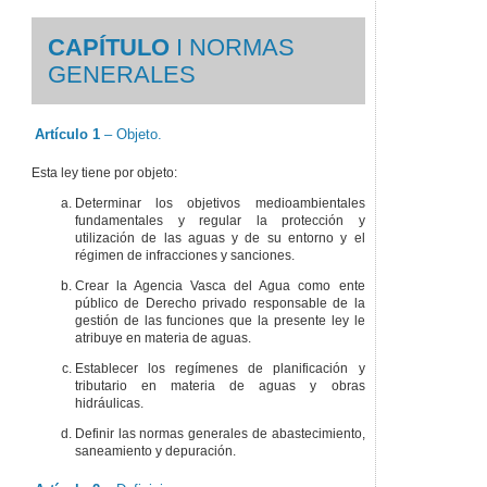
que quedan
redactados en los
siguientes términos:
CAPÍTULO
I NORMAS
Segunda
– Se autoriza
GENERALES
al Gobierno Vasco
para dictar las
disposiciones
necesarias para el
Artículo 1
– Objeto.
desarrollo y aplicación
de lo dispuesto en esta
Esta ley tiene por objeto:
ley.
Determinar los objetivos medioambientales
Tercera
– El Gobierno
fundamentales y regular la protección y
Vasco, en el plazo de
utilización de las aguas y de su entorno y el
un año a partir de la
régimen de infracciones y sanciones.
entrada en vigor de la
presente ley, aprobará
Crear la Agencia Vasca del Agua como ente
las normas
público de Derecho privado responsable de la
reglamentarias
gestión de las funciones que la presente ley le
necesarias para su
atribuye en materia de aguas.
desarrollo y
cumplimiento.
Establecer los regímenes de planificación y
tributario en materia de aguas y obras
Cuarta
– La presente
hidráulicas.
ley entrará en
vigorcuando se
Definir las normas generales de abastecimiento,
cumplan seis meses
saneamiento y depuración.
desde el día siguiente
al de su publicación en