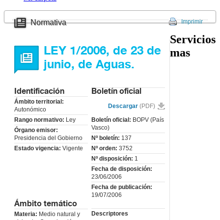
y gestión de las obras
hidráulicas públicas.
Normativa
Imprimir
Artículo 40
– Régimen
jurídico de las obras
Servicios
hidráulicas.
LEY 1/2006, de 23 de
mas
CAPÍTULO
VIII
RÉGIMEN
junio, de Aguas.
ECONÓMICO-
FINANCIERO
Artículo 41
–
Principios
Identificación
Boletín oficial
ordenadores.
Ámbito territorial:
Descargar
(PDF)
Artículo 42
– Canon
Autonómico
del agua.
Rango normativo:
Ley
Boletín oficial:
BOPV (País
Artículo 43
– Destino
Vasco)
Órgano emisor:
del tributo.
Presidencia del Gobierno
Nº boletín:
137
Artículo 44
– Devengo.
Estado vigencia:
Vigente
Nº orden:
3752
Artículo 45
– Hecho
Nº disposición:
1
imponible.
Fecha de disposición:
Artículo 46
–
23/06/2006
Exenciones.
Fecha de publicación:
Artículo 47
–
19/07/2006
Bonificaciones.
Ámbito temático
Artículo 48
– Sujetos
Descriptores
Materia:
Medio natural y