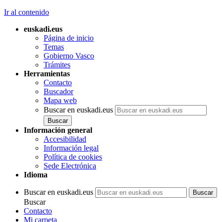
Artículo 34
–
Ir al contenido
Ordenanzas locales
reguladoras del
euskadi.eus
servicio de
Página de inicio
abastecimiento.
Temas
Artículo 35
–
Gobierno Vasco
Ordenanzas locales
Trámites
reguladoras del
Herramientas
servicio de
Contacto
saneamiento y
Buscador
depuración.
Mapa web
Artículo 36
– Régimen
Buscar en euskadi.eus
jurídico del riego.
Artículo 37
–
Funciones de la
Información general
Agencia Vasca del
Accesibilidad
Agua.
Información legal
Política de cookies
CAPÍTULO
VII
OBRAS
Sede Electrónica
HIDRÁULICAS
Idioma
Artículo 38
– Obras
hidráulicas de interés
Buscar en euskadi.eus
general de la
Buscar
Comunidad Autónoma
Contacto
del País Vasco.
Mi carpeta
Artículo 39
– Ejecución