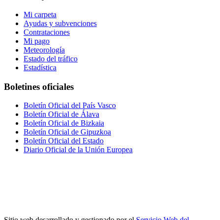
Mi carpeta
Ayudas y subvenciones
Contrataciones
Mi pago
Meteorología
Estado del tráfico
Estadística
Boletines oficiales
Boletín Oficial del País Vasco
Boletín Oficial de Álava
Boletín Oficial de Bizkaia
Boletín Oficial de Gipuzkoa
Boletín Oficial del Estado
Diario Oficial de la Unión Europea
Sitio web desarrollado y gestionado por el
Servicio Web del