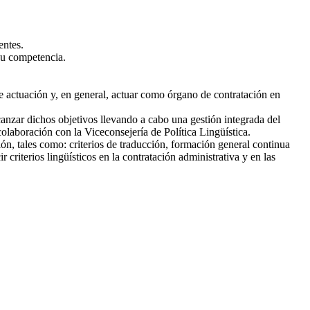
entes.
 su competencia.
de actuación y, en general, actuar como órgano de contratación en
lcanzar dichos objetivos llevando a cabo una gestión integrada del
colaboración con la Viceconsejería de Política Lingüística.
n, tales como: criterios de traducción, formación general continua
riterios lingüísticos en la contratación administrativa y en las