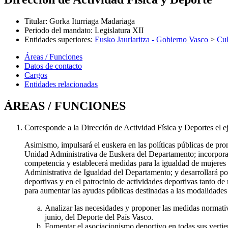
Titular
:
Gorka Iturriaga Madariaga
Periodo del mandato
:
Legislatura XII
Entidades superiores
:
Eusko Jaurlaritza - Gobierno Vasco
>
Cul
Áreas / Funciones
Datos de contacto
Cargos
Entidades relacionadas
ÁREAS / FUNCIONES
Corresponde a la Dirección de Actividad Física y Deportes el ej
Asimismo, impulsará el euskera en las políticas públicas de pro
Unidad Administrativa de Euskera del Departamento; incorporará 
competencia y establecerá medidas para la igualdad de mujeres 
Administrativa de Igualdad del Departamento; y desarrollará pol
deportivas y en el patrocinio de actividades deportivas tanto d
para aumentar las ayudas públicas destinadas a las modalidades
Analizar las necesidades y proponer las medidas normati
junio, del Deporte del País Vasco.
Fomentar el asociacionismo deportivo en todas sus vertie