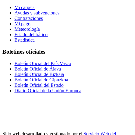
Mi carpeta
Ayudas y subvenciones
Contrataciones
Mi pago
Meteorología
Estado del tráfico
Estadística
Boletines oficiales
Boletín Oficial del País Vasco
Boletín Oficial de Álava
Boletín Oficial de Bizkaia
Boletín Oficial de Gipuzkoa
Boletín Oficial del Estado
Diario Oficial de la Unión Europea
Sitio web desarrollado y gestionado por el
Servicio Web del