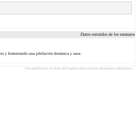
Datos extraídos de los estatutos
ento y fomentando una jubilación dinámica y sana.
Esta publicación de datos del registro tiene carácter meramente informativo