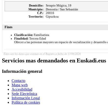
Domicilio:
Serapio Múgica, 19
Municipio:
Donostia / San Sebastián
C.P.:
20016
Territorio:
Gipuzkoa
Fines
Clasificación:
Familiarista
Finalidad:
Tercera Edad
Ofrecer a las personas mayores un espacio de socialización y desarroll
Estos son los datos que constan en el Registro a fecha de 13/06/2026
Servicios mas demandados en Euskadi.eus
Información general
Contacto
Mapa web
Accesibilidad
Sede Electrónica
Información Legal
Política de cookies