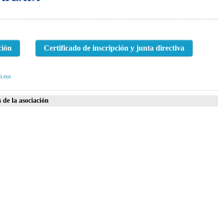
ción
Certificado de inscripción y junta directiva
i.eus
 de la asociación