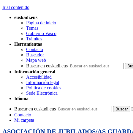
Ir al contenido
euskadi.eus
Página de inicio
Temas
Gobierno Vasco
Trámites
Herramientas
Contacto
Buscador
Mapa web
Buscar en euskadi.eus
Información general
Accesibilidad
Información legal
Política de cookies
Sede Electrónica
Idioma
Buscar en euskadi.eus
Contacto
Mi carpeta
ASOCIACIÓN DE JUBILADOS/AS GUARD