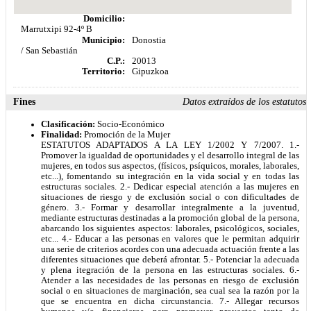
Domicilio:
Marrutxipi 92-4º B
Municipio:
Donostia
/ San Sebastián
C.P.:
20013
Territorio:
Gipuzkoa
Fines
Datos extraídos de los estatutos
Clasificación:
Socio-Económico
Finalidad:
Promoción de la Mujer
ESTATUTOS ADAPTADOS A LA LEY 1/2002 Y 7/2007. 1.-
Promover la igualdad de oportunidades y el desarrollo integral de las
mujeres, en todos sus aspectos, (físicos, psíquicos, morales, laborales,
etc...), fomentando su integración en la vida social y en todas las
estructuras sociales. 2.- Dedicar especial atención a las mujeres en
situaciones de riesgo y de exclusión social o con dificultades de
género. 3.- Formar y desarrollar integralmente a la juventud,
mediante estructuras destinadas a la promoción global de la persona,
abarcando los siguientes aspectos: laborales, psicológicos, sociales,
etc... 4.- Educar a las personas en valores que le permitan adquirir
una serie de criterios acordes con una adecuada actuación frente a las
diferentes situaciones que deberá afrontar. 5.- Potenciar la adecuada
y plena itegración de la persona en las estructuras sociales. 6.-
Atender a las necesidades de las personas en riesgo de exclusión
social o en situaciones de marginación, sea cual sea la razón por la
que se encuentra en dicha circunstancia. 7.- Allegar recursos