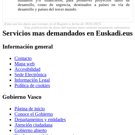
humanos y/o financieros, para promover proyectos tanto de
desarrollo, como de urgencia, destinados a países en vía de
desarrollo y países del tercer mundo.
Estos son los datos que constan en el Registro a fecha de 18/01/2025
Esta publicación de datos del registro tiene carácter meramente informativo
Servicios mas demandados en Euskadi.eus
Información general
Contacto
Mapa web
Accesibilidad
Sede Electrónica
Información Legal
Política de cookies
Gobierno Vasco
Página de inicio
Conoce el Gobierno
Departamentos y entidades
Atención ciudadana
Gobierno abierto