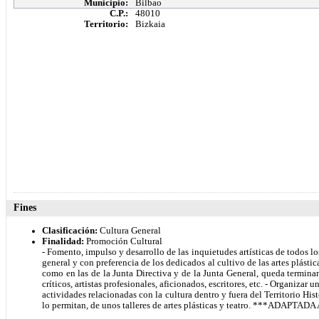
Municipio:
Bilbao
C.P.:
48010
Territorio:
Bizkaia
Fines
Clasificación:
Cultura General
Finalidad:
Promoción Cultural
- Fomento, impulso y desarrollo de las inquietudes artísticas de todos lo
general y con preferencia de los dedicados al cultivo de las artes plástic
como en las de la Junta Directiva y de la Junta General, queda terminant
críticos, artistas profesionales, aficionados, escritores, etc. - Organizar
actividades relacionadas con la cultura dentro y fuera del Territorio His
lo permitan, de unos talleres de artes plásticas y teatro. ***ADAPTAD