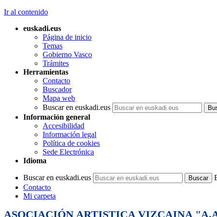
Ir al contenido
euskadi.eus
Página de inicio
Temas
Gobierno Vasco
Trámites
Herramientas
Contacto
Buscador
Mapa web
Buscar en euskadi.eus
Información general
Accesibilidad
Información legal
Política de cookies
Sede Electrónica
Idioma
Buscar en euskadi.eus
Contacto
Mi carpeta
ASOCIACIÓN ARTISTICA VIZCAINA "A.A