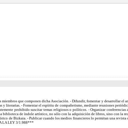
s miembros que componen dicha Asociación. - Difundir, fomentar y desarrollar el arte
as y literarias. - Fomentar el espíritu de compañerismo, mediante reuniones periódica
emente prohibido suscitar temas religiosos o políticos. - Organizar conferencias ar
 una biblioteca de índole artístico, no sólo con la adquisición de libros, sino con la r
tórico de Bizkaia. - Publicar cuando los medios financieros lo permitan una revista 
A A LA LEY 3/1.988***