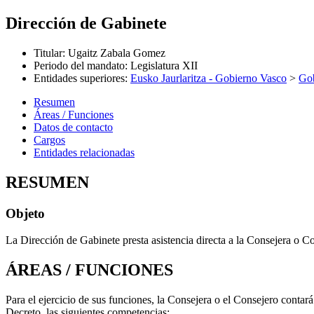
Dirección de Gabinete
Titular
:
Ugaitz Zabala Gomez
Periodo del mandato
:
Legislatura XII
Entidades superiores
:
Eusko Jaurlaritza - Gobierno Vasco
>
Gob
Resumen
Áreas / Funciones
Datos de contacto
Cargos
Entidades relacionadas
RESUMEN
Objeto
La Dirección de Gabinete presta asistencia directa a la Consejera o Co
ÁREAS / FUNCIONES
Para el ejercicio de sus funciones, la Consejera o el Consejero contará
Decreto, las siguientes competencias: