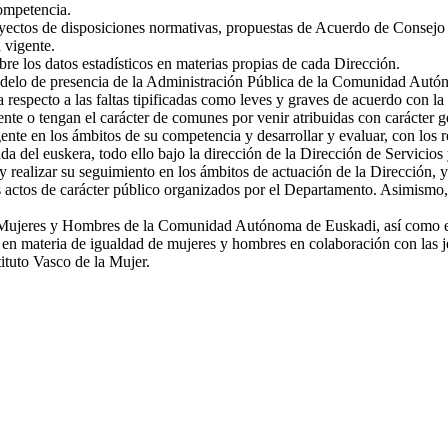
competencia.
proyectos de disposiciones normativas, propuestas de Acuerdo de Consejo
 vigente.
bre los datos estadísticos en materias propias de cada Dirección.
delo de presencia de la Administración Pública de la Comunidad Autónom
respecto a las faltas tipificadas como leves y graves de acuerdo con la 
nte o tengan el carácter de comunes por venir atribuidas con carácter ge
ente en los ámbitos de su competencia y desarrollar y evaluar, con los 
a del euskera, todo ello bajo la dirección de la Dirección de Servicios 
y realizar su seguimiento en los ámbitos de actuación de la Dirección, y 
 actos de carácter público organizados por el Departamento. Asimismo, en
e Mujeres y Hombres de la Comunidad Autónoma de Euskadi, así como ejec
s en materia de igualdad de mujeres y hombres en colaboración con las je
ituto Vasco de la Mujer.