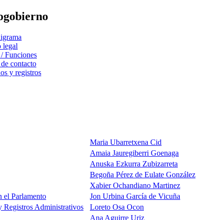
ogobierno
igrama
 legal
 / Funciones
 de contacto
s y registros
Maria Ubarretxena Cid
Amaia Jauregiberri Goenaga
Anuska Ezkurra Zubizarreta
Begoña Pérez de Eulate González
Xabier Ochandiano Martinez
n el Parlamento
Jon Urbina García de Vicuña
y Registros Administrativos
Loreto Osa Ocon
Ana Aguirre Uriz