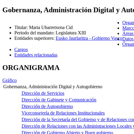
Gobernanza, Administración Digital y Aut
Organ
Titular
:
Maria Ubarretxena Cid
Marco
Periodo del mandato
:
Legislatura XIII
Áreas
Entidades superiores
:
Eusko Jaurlaritza - Gobierno Vasco
Datos
Órgano
Cargos
Entidades relacionadas
ORGANIGRAMA
Gráfico
Gobernanza, Administración Digital y Autogobierno
Dirección de Servicios
Dirección de Gabinete y Comunicación
Dirección de Autogobierno
Viceconsejería de Relaciones Institucionales
Dirección de la Secretaría del Gobierno y de Relaciones co
Dirección de Relaciones con las Administraciones Locales 
Dirección de Gobierno Abierto y Buen gobierno