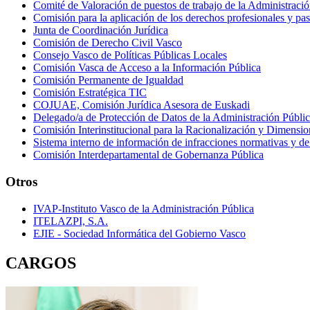
Comité de Valoración de puestos de trabajo de la Administr
Comisión para la aplicación de los derechos profesionales y pa
Junta de Coordinación Jurídica
Comisión de Derecho Civil Vasco
Consejo Vasco de Políticas Públicas Locales
Comisión Vasca de Acceso a la Información Pública
Comisión Permanente de Igualdad
Comisión Estratégica TIC
COJUAE, Comisión Jurídica Asesora de Euskadi
Delegado/a de Protección de Datos de la Administración Públ
Comisión Interinstitucional para la Racionalización y Dimensi
Sistema interno de información de infracciones normativas y d
Comisión Interdepartamental de Gobernanza Pública
Otros
IVAP-Instituto Vasco de la Administración Pública
ITELAZPI, S.A.
EJIE - Sociedad Informática del Gobierno Vasco
CARGOS