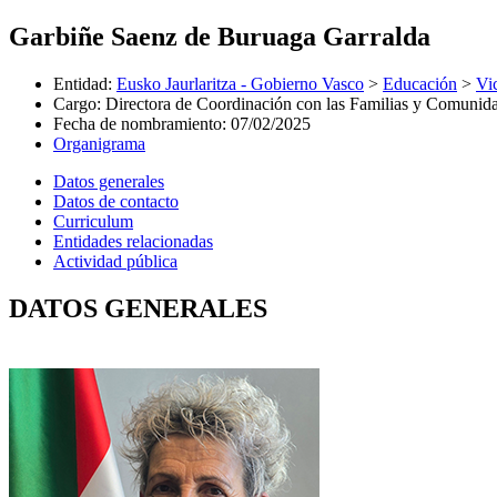
Garbiñe Saenz de Buruaga Garralda
Entidad
:
Eusko Jaurlaritza - Gobierno Vasco
>
Educación
>
Vi
Cargo
:
Directora de Coordinación con las Familias y Comunid
Fecha de nombramiento
:
07/02/2025
Organigrama
Datos generales
Datos de contacto
Curriculum
Entidades relacionadas
Actividad pública
DATOS GENERALES