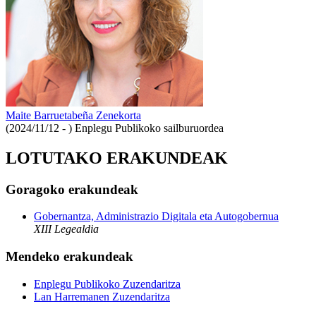
Maite Barruetabeña Zenekorta
(2024/11/12 - )
Enplegu Publikoko sailburuordea
LOTUTAKO ERAKUNDEAK
Goragoko erakundeak
Gobernantza, Administrazio Digitala eta Autogobernua
XIII Legealdia
Mendeko erakundeak
Enplegu Publikoko Zuzendaritza
Lan Harremanen Zuzendaritza