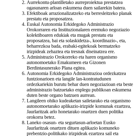
Aurrekontu-plantilletako aurreproiektua prestatzea
ogasunaren arloan eskumena duen sailarekin batera.
Efektiboak arrazionalizatzeko eta berresleitzeko planak
prestatu eta proposatzea.
Euskal Autonomia Erkidegoko Administrazio
Orokorraren eta Instituzionalaren eremuko negoziazio
kolektiboaren edukiak eta mugak prestatu eta
proposatzea, bai eta solaskidetza-, koordinazio-, eta,
beharrezkoa bada, erabaki-egitekoak bermatzeko
irizpideak zehaztea eta tresnak diseinatzea ere.
Administrazio Orokorreko eta haren organismo
autonomoetako Emakumeen eta Gizonen
Berdintasunerako Plana egitea.
Autonomia Erkidegoko Administrazioa ordezkatzea
funtzionarioen eta langile lan-kontratudunen
ordezkariekin burutu behar duen negoziazioan eta beste
administrazio batzuetako enplegu publikoan eskumena
duten beste organo batzuen aurrean.
Langileen ohiko kudeaketan sailetarako eta organismo
autonomoetarako aplikazio-irizpide komunak ezartzea,
Jaurlaritzak arlo honetarako onartzen duen politika
orokorra betez.
Laneko osasun- eta segurtasun-arloetan Eusko
Jaurlaritzak onartzen dituen aplikazio komuneko
prebentzio-politikako irizpideak ezartzea sail eta