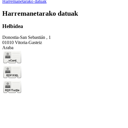
Harremanetarako datuak
Harremanetarako datuak
Helbidea
Donostia-San Sebastián , 1
01010 Vitoria-Gasteiz
Araba