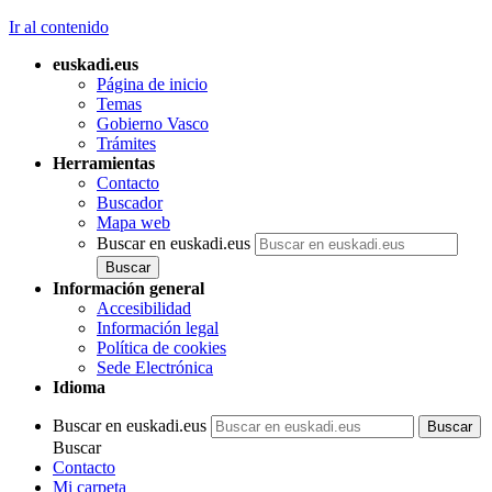
Ir al contenido
euskadi.eus
Página de inicio
Temas
Gobierno Vasco
Trámites
Herramientas
Contacto
Buscador
Mapa web
Buscar en euskadi.eus
Información general
Accesibilidad
Información legal
Política de cookies
Sede Electrónica
Idioma
Buscar en euskadi.eus
Buscar
Contacto
Mi carpeta