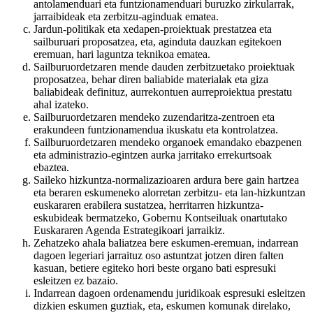
antolamenduari eta funtzionamenduari buruzko zirkularrak,
jarraibideak eta zerbitzu-aginduak ematea.
Jardun-politikak eta xedapen-proiektuak prestatzea eta
sailburuari proposatzea, eta, aginduta dauzkan egitekoen
eremuan, hari laguntza teknikoa ematea.
Sailburuordetzaren mende dauden zerbitzuetako proiektuak
proposatzea, behar diren baliabide materialak eta giza
baliabideak definituz, aurrekontuen aurreproiektua prestatu
ahal izateko.
Sailburuordetzaren mendeko zuzendaritza-zentroen eta
erakundeen funtzionamendua ikuskatu eta kontrolatzea.
Sailburuordetzaren mendeko organoek emandako ebazpenen
eta administrazio-egintzen aurka jarritako errekurtsoak
ebaztea.
Saileko hizkuntza-normalizazioaren ardura bere gain hartzea
eta beraren eskumeneko alorretan zerbitzu- eta lan-hizkuntzan
euskararen erabilera sustatzea, herritarren hizkuntza-
eskubideak bermatzeko, Gobernu Kontseiluak onartutako
Euskararen Agenda Estrategikoari jarraikiz.
Zehatzeko ahala baliatzea bere eskumen-eremuan, indarrean
dagoen legeriari jarraituz oso astuntzat jotzen diren falten
kasuan, betiere egiteko hori beste organo bati espresuki
esleitzen ez bazaio.
Indarrean dagoen ordenamendu juridikoak espresuki esleitzen
dizkien eskumen guztiak, eta, eskumen komunak direlako,