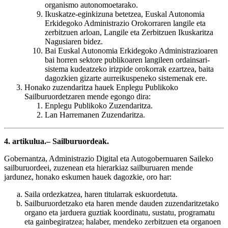
organismo autonomoetarako.
Ikuskatze-eginkizuna betetzea, Euskal Autonomia
Erkidegoko Administrazio Orokorraren langile eta
zerbitzuen arloan, Langile eta Zerbitzuen Ikuskaritza
Nagusiaren bidez.
Bai Euskal Autonomia Erkidegoko Administrazioaren
bai horren sektore publikoaren langileen ordainsari-
sistema kudeatzeko irizpide orokorrak ezartzea, baita
dagozkien gizarte aurreikuspeneko sistemenak ere.
Honako zuzendaritza hauek Enplegu Publikoko
Sailburuordetzaren mende egongo dira:
Enplegu Publikoko Zuzendaritza.
Lan Harremanen Zuzendaritza.
4. artikulua.– Sailburuordeak.
Gobernantza, Administrazio Digital eta Autogobernuaren Saileko
sailburuordeei, zuzenean eta hierarkiaz sailburuaren mende
jardunez, honako eskumen hauek dagozkie, oro har:
Saila ordezkatzea, haren titularrak eskuordetuta.
Sailburuordetzako eta haren mende dauden zuzendaritzetako
organo eta jarduera guztiak koordinatu, sustatu, programatu
eta gainbegiratzea; halaber, mendeko zerbitzuen eta organoen