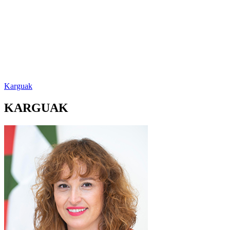
Karguak
KARGUAK