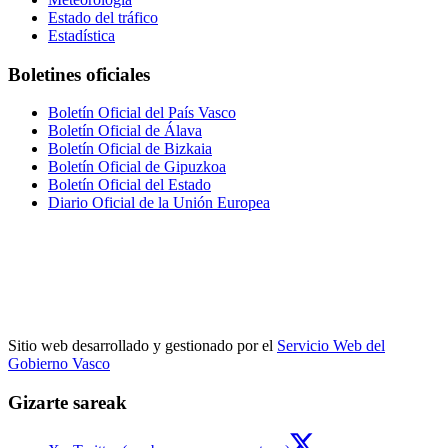
Estado del tráfico
Estadística
Boletines oficiales
Boletín Oficial del País Vasco
Boletín Oficial de Álava
Boletín Oficial de Bizkaia
Boletín Oficial de Gipuzkoa
Boletín Oficial del Estado
Diario Oficial de la Unión Europea
Sitio web desarrollado y gestionado por el
Servicio Web del
Gobierno Vasco
Gizarte sareak