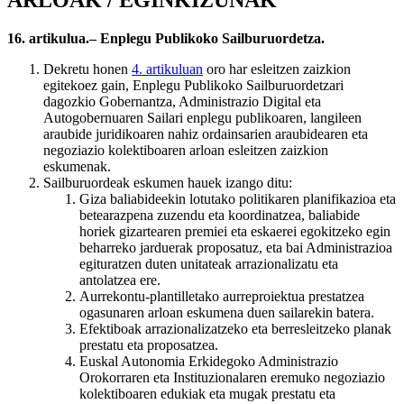
ARLOAK / EGINKIZUNAK
16. artikulua.– Enplegu Publikoko Sailburuordetza.
Dekretu honen
4. artikuluan
oro har esleitzen zaizkion
egitekoez gain, Enplegu Publikoko Sailburuordetzari
dagozkio Gobernantza, Administrazio Digital eta
Autogobernuaren Sailari enplegu publikoaren, langileen
araubide juridikoaren nahiz ordainsarien araubidearen eta
negoziazio kolektiboaren arloan esleitzen zaizkion
eskumenak.
Sailburuordeak eskumen hauek izango ditu:
Giza baliabideekin lotutako politikaren planifikazioa eta
betearazpena zuzendu eta koordinatzea, baliabide
horiek gizartearen premiei eta eskaerei egokitzeko egin
beharreko jarduerak proposatuz, eta bai Administrazioa
egituratzen duten unitateak arrazionalizatu eta
antolatzea ere.
Aurrekontu-plantilletako aurreproiektua prestatzea
ogasunaren arloan eskumena duen sailarekin batera.
Efektiboak arrazionalizatzeko eta berresleitzeko planak
prestatu eta proposatzea.
Euskal Autonomia Erkidegoko Administrazio
Orokorraren eta Instituzionalaren eremuko negoziazio
kolektiboaren edukiak eta mugak prestatu eta