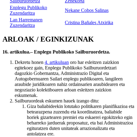
Sailburuordetza
Zenekorta
Enplegu Publikoko
Nekane Cobos Salinas
Zuzendaritza
Lan Harremanen
Cristina Bañales Atxirika
Zuzendaritza
ARLOAK / EGINKIZUNAK
16. artikulua.– Enplegu Publikoko Sailburuordetza.
Dekretu honen
4. artikuluan
oro har esleitzen zaizkion
egitekoez gain, Enplegu Publikoko Sailburuordetzari
dagozkio Gobernantza, Administrazio Digital eta
Autogobernuaren Sailari enplegu publikoaren, langileen
araubide juridikoaren nahiz ordainsarien araubidearen eta
negoziazio kolektiboaren arloan esleitzen zaizkion
eskumenak.
Sailburuordeak eskumen hauek izango ditu:
Giza baliabideekin lotutako politikaren planifikazioa eta
betearazpena zuzendu eta koordinatzea, baliabide
horiek gizartearen premiei eta eskaerei egokitzeko egin
beharreko jarduerak proposatuz, eta bai Administrazioa
egituratzen duten unitateak arrazionalizatu eta
antolatzea ere.