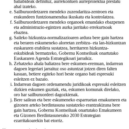
baliabideak definituz, aurrekontuen aurreproiektua prestatu
ahal izateko.
Sailburuordetzaren mendeko zuzendaritza-zentroen eta
erakundeen funtzionamendua ikuskatu eta kontrolatzea.
Sailburuordetzaren mendeko organoek emandako ebazpenen
eta administrazio-egintzen aurka jarritako errekurtsoak
ebaztea.
Saileko hizkuntza-normalizazioaren ardura bere gain hartzea
eta beraren eskumeneko alorretan zerbitzu- eta lan-hizkuntzan
euskararen erabilera sustatzea, herritarren hizkuntza-
eskubideak bermatzeko, Gobernu Kontseiluak onartutako
Euskararen Agenda Estrategikoari jarraikiz.
Zehatzeko ahala baliatzea bere eskumen-eremuan, indarrean
dagoen legeriari jarraituz oso astuntzat jotzen diren falten
kasuan, betiere egiteko hori beste organo bati espresuki
esleitzen ez bazaio.
Indarrean dagoen ordenamendu juridikoak espresuki esleitzen
dizkien eskumen guztiak, eta, eskumen komunak direlako,
oro har sailburuordeei dagozkienak.
Bere sailean eta bere eskumeneko esparruetan emakumeen eta
gizonen arteko berdintasuna sustatzeko erantzukizuna bere
gain hartzea, Gobernu Kontseiluak onartutako Emakumeen
eta Gizonen Berdintasunerako 2030 Estrategian
ezarritakoarekin bat etorriz.