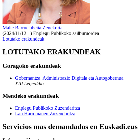
Maite Barruetabeña Zenekorta
(2024/11/12 - )
Enplegu Publikoko sailburuordea
Lotutako erakundeak
LOTUTAKO ERAKUNDEAK
Goragoko erakundeak
Gobernantza, Administrazio Digitala eta Autogobernua
XIII Legealdia
Mendeko erakundeak
Enplegu Publikoko Zuzendaritza
Lan Harremanen Zuzendaritza
Servicios mas demandados en Euskadi.eus