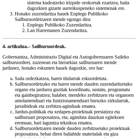
sistema kudeatzeko irizpide orokorrak ezartzea, baita
dagozkien gizarte aurreikuspeneko sistemenak ere.
Honako zuzendaritza hauek Enplegu Publikoko
Sailburuordetzaren mende egongo dira:
Enplegu Publikoko Zuzendaritza.
Lan Harremanen Zuzendaritza.
4. artikulua.– Sailburuordeak.
Gobernantza, Administrazio Digital eta Autogobernuaren Saileko
sailburuordeei, zuzenean eta hierarkiaz sailburuaren mende
jardunez, honako eskumen hauek dagozkie, oro har:
Saila ordezkatzea, haren titularrak eskuordetuta.
Sailburuordetzako eta haren mende dauden zuzendaritzetako
organo eta jarduera guztiak koordinatu, sustatu, programatu
eta gainbegiratzea; halaber, mendeko zerbitzuen eta organoen
antolamenduari eta funtzionamenduari buruzko zirkularrak,
jarraibideak eta zerbitzu-aginduak ematea.
Jardun-politikak eta xedapen-proiektuak prestatzea eta
sailburuari proposatzea, eta, aginduta dauzkan egitekoen
eremuan, hari laguntza teknikoa ematea.
Sailburuordetzaren mende dauden zerbitzuetako proiektuak
proposatzea, behar diren baliabide materialak eta giza