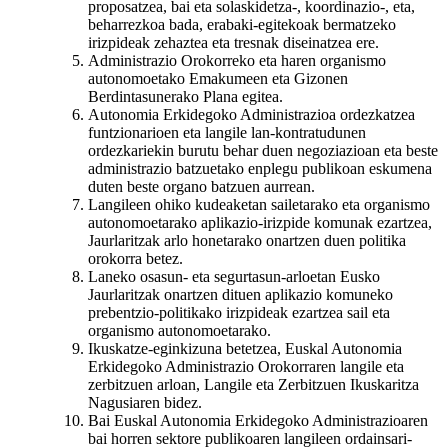
proposatzea, bai eta solaskidetza-, koordinazio-, eta,
beharrezkoa bada, erabaki-egitekoak bermatzeko
irizpideak zehaztea eta tresnak diseinatzea ere.
Administrazio Orokorreko eta haren organismo
autonomoetako Emakumeen eta Gizonen
Berdintasunerako Plana egitea.
Autonomia Erkidegoko Administrazioa ordezkatzea
funtzionarioen eta langile lan-kontratudunen
ordezkariekin burutu behar duen negoziazioan eta beste
administrazio batzuetako enplegu publikoan eskumena
duten beste organo batzuen aurrean.
Langileen ohiko kudeaketan sailetarako eta organismo
autonomoetarako aplikazio-irizpide komunak ezartzea,
Jaurlaritzak arlo honetarako onartzen duen politika
orokorra betez.
Laneko osasun- eta segurtasun-arloetan Eusko
Jaurlaritzak onartzen dituen aplikazio komuneko
prebentzio-politikako irizpideak ezartzea sail eta
organismo autonomoetarako.
Ikuskatze-eginkizuna betetzea, Euskal Autonomia
Erkidegoko Administrazio Orokorraren langile eta
zerbitzuen arloan, Langile eta Zerbitzuen Ikuskaritza
Nagusiaren bidez.
Bai Euskal Autonomia Erkidegoko Administrazioaren
bai horren sektore publikoaren langileen ordainsari-