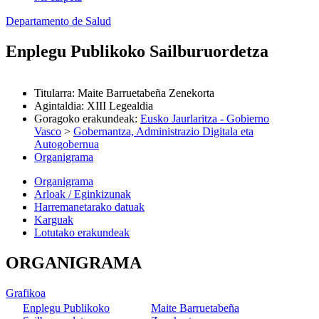
Departamento de Salud
Enplegu Publikoko Sailburuordetza
Titularra
:
Maite Barruetabeña Zenekorta
Agintaldia
:
XIII Legealdia
Goragoko erakundeak
:
Eusko Jaurlaritza - Gobierno
Vasco
>
Gobernantza, Administrazio Digitala eta
Autogobernua
Organigrama
Organigrama
Arloak / Eginkizunak
Harremanetarako datuak
Karguak
Lotutako erakundeak
ORGANIGRAMA
Grafikoa
Enplegu Publikoko
Maite Barruetabeña