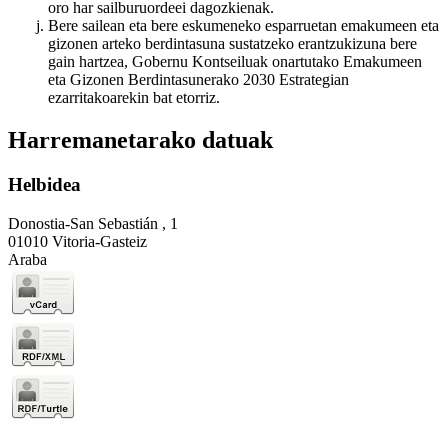
oro har sailburuordeei dagozkienak.
Bere sailean eta bere eskumeneko esparruetan emakumeen eta
gizonen arteko berdintasuna sustatzeko erantzukizuna bere
gain hartzea, Gobernu Kontseiluak onartutako Emakumeen
eta Gizonen Berdintasunerako 2030 Estrategian
ezarritakoarekin bat etorriz.
Harremanetarako datuak
Helbidea
Donostia-San Sebastián , 1
01010 Vitoria-Gasteiz
Araba