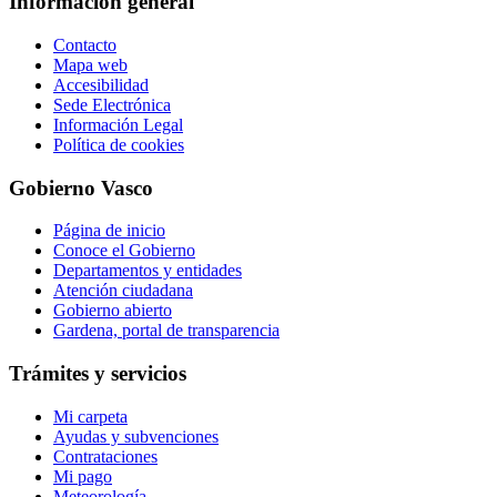
Información general
Contacto
Mapa web
Accesibilidad
Sede Electrónica
Información Legal
Política de cookies
Gobierno Vasco
Página de inicio
Conoce el Gobierno
Departamentos y entidades
Atención ciudadana
Gobierno abierto
Gardena, portal de transparencia
Trámites y servicios
Mi carpeta
Ayudas y subvenciones
Contrataciones
Mi pago
Meteorología