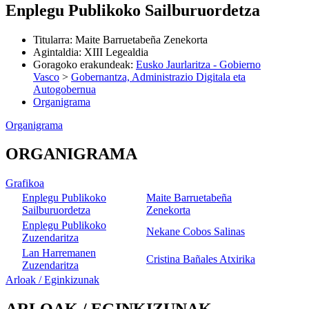
Enplegu Publikoko Sailburuordetza
Titularra
:
Maite Barruetabeña Zenekorta
Agintaldia
:
XIII Legealdia
Goragoko erakundeak
:
Eusko Jaurlaritza - Gobierno
Vasco
>
Gobernantza, Administrazio Digitala eta
Autogobernua
Organigrama
Organigrama
ORGANIGRAMA
Grafikoa
Enplegu Publikoko
Maite Barruetabeña
Sailburuordetza
Zenekorta
Enplegu Publikoko
Nekane Cobos Salinas
Zuzendaritza
Lan Harremanen
Cristina Bañales Atxirika
Zuzendaritza
Arloak / Eginkizunak