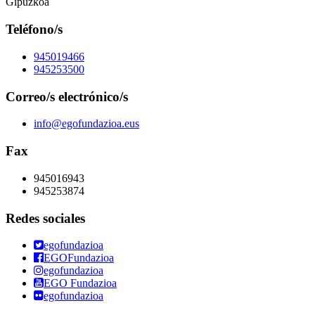
Gipuzkoa
Teléfono/s
945019466
945253500
Correo/s electrónico/s
info@egofundazioa.eus
Fax
945016943
945253874
Redes sociales
egofundazioa
EGOFundazioa
egofundazioa
EGO Fundazioa
egofundazioa