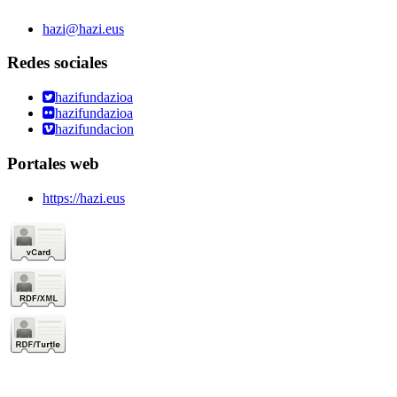
hazi@hazi.eus
Redes sociales
hazifundazioa
hazifundazioa
hazifundacion
Portales web
https://hazi.eus