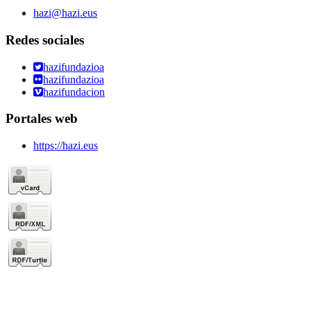
hazi@hazi.eus
Redes sociales
hazifundazioa
hazifundazioa
hazifundacion
Portales web
https://hazi.eus