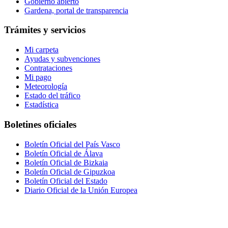
Gobierno abierto
Gardena, portal de transparencia
Trámites y servicios
Mi carpeta
Ayudas y subvenciones
Contrataciones
Mi pago
Meteorología
Estado del tráfico
Estadística
Boletines oficiales
Boletín Oficial del País Vasco
Boletín Oficial de Álava
Boletín Oficial de Bizkaia
Boletín Oficial de Gipuzkoa
Boletín Oficial del Estado
Diario Oficial de la Unión Europea