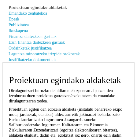
Proiektuan egindako aldaketak
Emandako zenbatekoa
Epeak
Publizitatea
Ikuskapena
Finantza daitezkeen gastuak
Ezin finantza daitezkeen gastuak
Ordainketak justifikatzea
Laguntza minoratzeko irizpide orokorrak
Justifikatzeko dokumentuak
Proiektuan egindako aldaketak
Dirulaguntzari buruzko deialdiaren ebazpenean aipatzen den
izenburua duen proiektua gauzatzea/exekutatzea da emandako
dirulaguntzaren xedea.
Proiektuan egiten den edozein aldaketa (instalatu beharreko ekipo
mota, jarduerak, eta abar) aldez aurretik jakinarazi beharko zaio
Eusko Jaurlaritzako Ingurumen Jasangarritasuneko
Sailburuordetzako Ingurumen Kalitatearen eta Ekonomia
Zirkularraren Zuzendaritzari (egoitza elektronikoaren bitartez),
aldaketa ebaluatu dadin eta, egokitzat joz gero, onartu egin dadin.