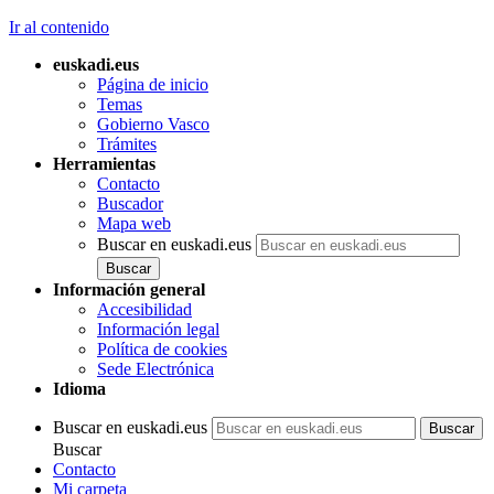
Ir al contenido
euskadi.eus
Página de inicio
Temas
Gobierno Vasco
Trámites
Herramientas
Contacto
Buscador
Mapa web
Buscar en euskadi.eus
Información general
Accesibilidad
Información legal
Política de cookies
Sede Electrónica
Idioma
Buscar en euskadi.eus
Buscar
Contacto
Mi carpeta