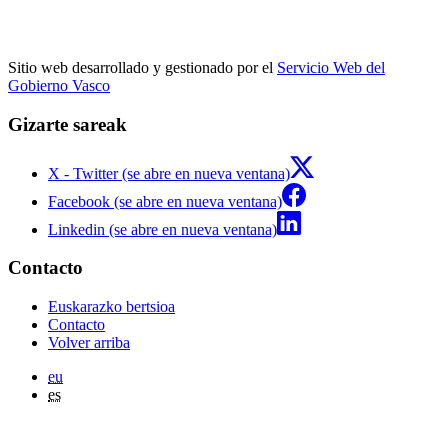
Sitio web desarrollado y gestionado por el
Servicio Web del
Gobierno Vasco
Gizarte sareak
X - Twitter (se abre en nueva ventana)
Facebook (se abre en nueva ventana)
Linkedin (se abre en nueva ventana)
Contacto
Euskarazko bertsioa
Contacto
Volver arriba
eu
es