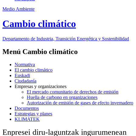
Medio Ambiente
Cambio climático
Departamento de Industria, Transición Energética y Sostenibilidad
Menú Cambio climático
Normativa
El cambio climático
Euskadi
Ciudadanía
Empresas y organizaciones
El mercado comunitario de derechos de emisión
Huella de carbono en organizaciones
Autorización de emisión de gases de efecto invernadero
Documentos
Estrategias y planes
KLIMATEK
Enpresei diru-laguntzak ingurumenean