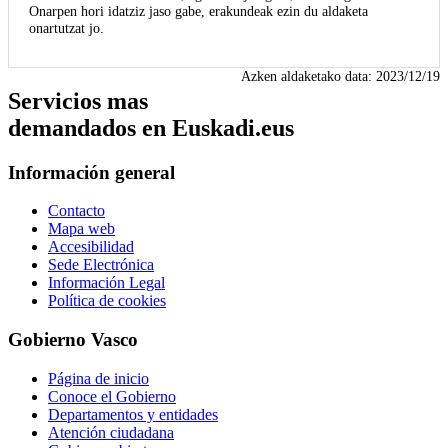
Onarpen hori idatziz jaso gabe, erakundeak ezin du aldaketa
onartutzat jo.
Azken aldaketako data:
2023/12/19
Servicios mas
demandados en Euskadi.eus
Información general
Contacto
Mapa web
Accesibilidad
Sede Electrónica
Información Legal
Política de cookies
Gobierno Vasco
Página de inicio
Conoce el Gobierno
Departamentos y entidades
Atención ciudadana