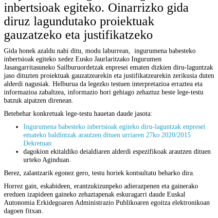
inbertsioak egiteko. Oinarrizko gida
diruz lagundutako proiektuak
gauzatzeko eta justifikatzeko
Gida honek azaldu nahi ditu, modu laburrean, ingurumena babesteko
inbertsioak egiteko xedez Eusko Jaurlaritzako Ingurumen
Jasangarritasuneko Sailburuordetzak enpresei ematen dizkien diru-laguntzak
jaso dituzten proiektuak gauzatzearekin eta justifikatzearekin zerikusia duten
alderdi nagusiak. Helburua da legezko testuen interpretazioa erraztea eta
informazioa zabaltzea, informazio hori gehiago zehaztuz beste lege-testu
batzuk aipatzen direnean.
Betebehar konkretuak lege-testu hauetan daude jasota:
Ingurumena babesteko inbertsioak egiteko diru-laguntzak enpresei
emateko baldintzak arautzen dituen urriaren 27ko 2020/2015
Dekretuan
dagokion ekitaldiko deialdiaren alderdi espezifikoak arautzen dituen
urteko Aginduan.
Berez, zalantzarik egonez gero, testu horiek kontsultatu beharko dira.
Horrez gain, eskabideen, erantzukizunpeko adierazpenen eta gainerako
ereduen izapideen gaineko zehaztapenak eskuragarri daude Euskal
Autonomia Erkidegoaren Administrazio Publikoaren egoitza elektronikoan
dagoen fitxan.