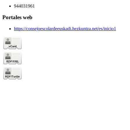
944031961
Portales web
https://consejoescolardeeuskadi.hezkuntza.net/es/inicio1