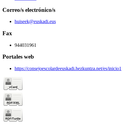
Correo/s electrónico/s
huiseek@euskadi.eus
Fax
944031961
Portales web
https://consejoescolardeeuskadi.hezkuntza.net/es/inicio1