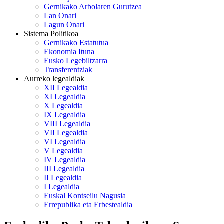
Gernikako Arbolaren Gurutzea
Lan Onari
Lagun Onari
Sistema Politikoa
Gernikako Estatutua
Ekonomia Ituna
Eusko Legebiltzarra
Transferentziak
Aurreko legealdiak
XII Legealdia
XI Legealdia
X Legealdia
IX Legealdia
VIII Legealdia
VII Legealdia
VI Legealdia
V Legealdia
IV Legealdia
III Legealdia
II Legealdia
I Legealdia
Euskal Kontseilu Nagusia
Errepublika eta Erbestealdia