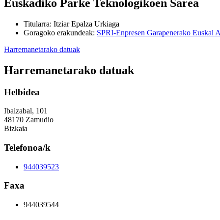
Euskadiko Parke Teknologikoen Sarea
Titularra
:
Itziar Epalza Urkiaga
Goragoko erakundeak
:
SPRI-Enpresen Garapenerako Euskal A
Harremanetarako datuak
Harremanetarako datuak
Helbidea
Ibaizabal, 101
48170 Zamudio
Bizkaia
Telefonoa/k
944039523
Faxa
944039544