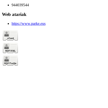
944039544
Web atariak
https://www.parke.eus