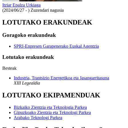
Itziar Epalza Urkiaga
(2024/06/27 - )
Zuzendari nagusia
LOTUTAKO ERAKUNDEAK
Goragoko erakundeak
SPRI-Enpresen Garapenerako Euskal Agentzia
Lotutako erakundeak
Besteak
Industria, Trantsizio Energetikoa eta Jasangarritasuna
XIII Legealdia
LOTUTAKO EKIPAMENDUAK
Bizkaiko Zientzia eta Teknologia Parkea
Gipuzkoako Zientzia eta Teknologi Parkea
Arabako Teknologi Parkea