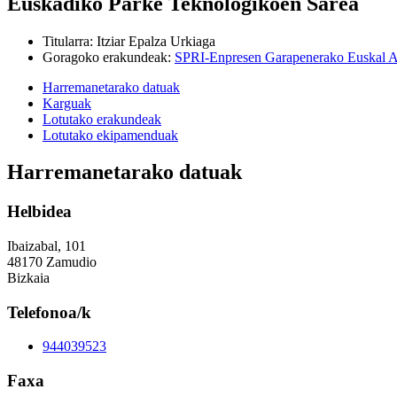
Euskadiko Parke Teknologikoen Sarea
Titularra
:
Itziar Epalza Urkiaga
Goragoko erakundeak
:
SPRI-Enpresen Garapenerako Euskal A
Harremanetarako datuak
Karguak
Lotutako erakundeak
Lotutako ekipamenduak
Harremanetarako datuak
Helbidea
Ibaizabal, 101
48170 Zamudio
Bizkaia
Telefonoa/k
944039523
Faxa