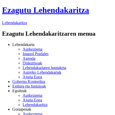
Ezagutu Lehendakaritza
Lehendakaritza
Ezagutu Lehendakaritzaren menua
Lehendakaria
Aurkezpena
Imanol Pradales
Agenda
Diskurtsoak
Lehendakariaren hautaketa
Aurreko Lehendakariak
Ajuria Enea
Gobernu Kontseilua
Egitura eta funtzioak
Egoitzak
Aurkezpena
Ajuria Enea
Lehendakaritza
Goraipenak
Aurkezpena