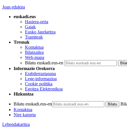
Joan edukira
euskadi.eus
Hasiera-orria
Gaiak
Eusko Jaurlaritza
Tramiteak
Tresnak
Kontaktua
Bilatzailea
Web-mapa
Bilatu euskadi.eus-en
Informazio Orokorra
Erabilerraztasuna
Lege-informazioa
Cookie politika
Egoitza Elektronikoa
Hizkuntza
Bilatu euskadi.eus-en
Bil
Kontaktua
Nire karpeta
Lehendakaritza