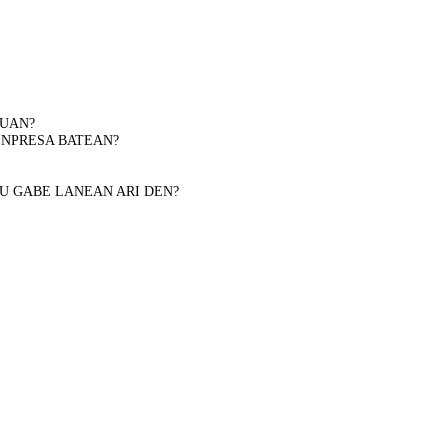
DUAN?
ENPRESA BATEAN?
U GABE LANEAN ARI DEN?