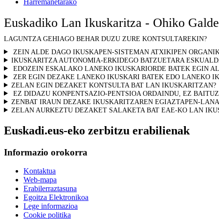
Harremanetarako
Euskadiko Lan Ikuskaritza - Ohiko Gald
LAGUNTZA GEHIAGO BEHAR DUZU ZURE KONTSULTAREKIN?
ZEIN ALDE DAGO IKUSKAPEN-SISTEMAN ATXIKIPEN ORGANI
IKUSKARITZA AUTONOMIA-ERKIDEGO BATZUETARA ESKUALD
EDOZEIN ESKALAKO LANEKO IKUSKARIORDE BATEK EGIN AL
ZER EGIN DEZAKE LANEKO IKUSKARI BATEK EDO LANEKO I
ZELAN EGIN DEZAKET KONTSULTA BAT LAN IKUSKARITZAN?
EZ DIDAZU KONPENTSAZIO-PENTSIOA ORDAINDU, EZ BAITUZU
ZENBAT IRAUN DEZAKE IKUSKARITZAREN EGIAZTAPEN-LAN
ZELAN AURKEZTU DEZAKET SALAKETA BAT EAE-KO LAN IKU
Euskadi.eus-eko zerbitzu erabilienak
Informazio orokorra
Kontaktua
Web-mapa
Erabilerraztasuna
Egoitza Elektronikoa
Lege informazioa
Cookie politika