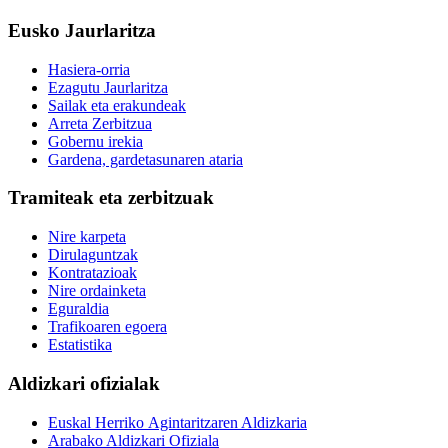
Eusko Jaurlaritza
Hasiera-orria
Ezagutu Jaurlaritza
Sailak eta erakundeak
Arreta Zerbitzua
Gobernu irekia
Gardena, gardetasunaren ataria
Tramiteak eta zerbitzuak
Nire karpeta
Dirulaguntzak
Kontratazioak
Nire ordainketa
Eguraldia
Trafikoaren egoera
Estatistika
Aldizkari ofizialak
Euskal Herriko Agintaritzaren Aldizkaria
Arabako Aldizkari Ofiziala