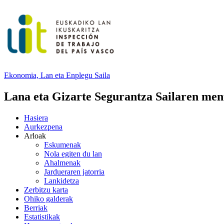
Ekonomia, Lan eta Enplegu
Saila
Lana eta Gizarte Segurantza Sailaren me
Hasiera
Aurkezpena
Arloak
Eskumenak
Nola egiten du lan
Ahalmenak
Jardueraren jatorria
Lankidetza
Zerbitzu karta
Ohiko galderak
Berriak
Estatistikak