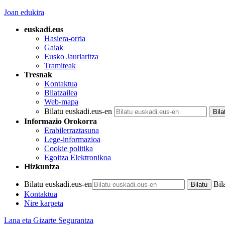
Joan edukira
euskadi.eus
Hasiera-orria
Gaiak
Eusko Jaurlaritza
Tramiteak
Tresnak
Kontaktua
Bilatzailea
Web-mapa
Bilatu euskadi.eus-en
Informazio Orokorra
Erabilerraztasuna
Lege-informazioa
Cookie politika
Egoitza Elektronikoa
Hizkuntza
Bilatu euskadi.eus-en
Bil
Kontaktua
Nire karpeta
Lana eta Gizarte Segurantza