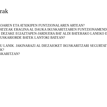
erak
KOAREN ETA ATXIKIPEN FUNTZIONALAREN ARTEAN?
ATZEAK ERAGINA AL DAUKA IKUSKARITZAREN FUNTZIONAMEN
 DEZAKE EGIAZTAPEN-JARDUERA BAT ALDI BATERAKO LANEKO 
KUSKARIORDE BATEK LANTOKI BATEAN?
 LANIK. JAKINARAZI AL DIEZAIOKET IKUSKARITZARI SEGURTAT
AK?
SKARITZAN?