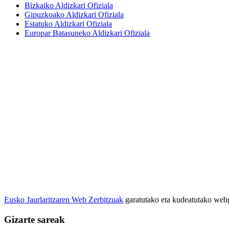
Bizkaiko Aldizkari Ofiziala
Gipuzkoako Aldizkari Ofiziala
Estatuko Aldizkari Ofiziala
Europar Batasuneko Aldizkari Ofiziala
Eusko Jaurlaritzaren Web Zerbitzuak
garatutako eta kudeatutako we
Gizarte sareak