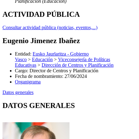
Planificación (Educación)
ACTIVIDAD PÚBLICA
Consultar actividad pública (noticias, eventos,...)
Eugenio Jimenez Ibañez
Entidad
:
Eusko Jaurlaritza - Gobierno
Vasco
>
Educación
>
Viceconsejería de Políticas
Educativas
>
Dirección de Centros y Planificación
Cargo
:
Director de Centros y Planificación
Fecha de nombramiento
:
27/06/2024
Organigrama
Datos generales
DATOS GENERALES