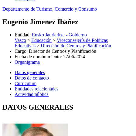
Departamento de Turismo, Comercio y Consumo
Eugenio Jimenez Ibañez
Entidad
:
Eusko Jaurlaritza - Gobierno
Vasco
>
Educación
>
Viceconsejería de Políticas
Educativas
>
Dirección de Centros y Planificación
Cargo
:
Director de Centros y Planificación
Fecha de nombramiento
:
27/06/2024
Organigrama
Datos generales
Datos de contacto
Curriculum
Entidades relacionadas
Actividad pública
DATOS GENERALES