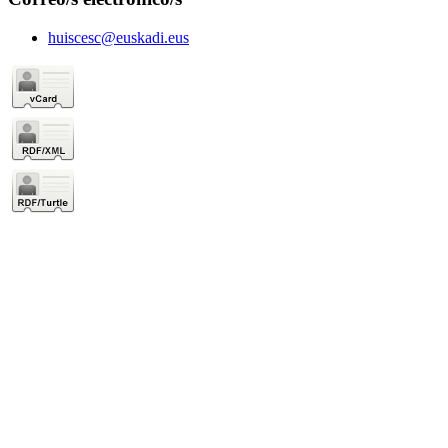
huiscesc@euskadi.eus