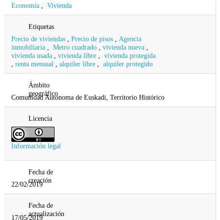
Economía
,
Vivienda
Etiquetas
Precio de viviendas
,
Precio de pisos
,
Agencia
inmobiliaria
,
Metro cuadrado
,
vivienda nueva
,
vivienda usada
,
vivienda libre
,
vivienda protegida
,
renta mensual
,
alquiler libre
,
alquiler protegido
Ámbito
geográfico
Comunidad Autonoma de Euskadi, Territorio Histórico
Licencia
Información legal
Fecha de
creación
22/02/2019
Fecha de
actualización
17/05/2019