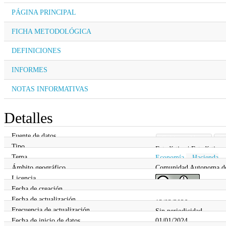
PÁGINA PRINCIPAL
FICHA METODOLÓGICA
DEFINICIONES
INFORMES
NOTAS INFORMATIVAS
Detalles
Fuente de datos
Gobierno Vasco
Go
Tipo
Estadística | Estadística
Tema
Economía
,
Hacienda
Ámbito geográfico
Comunidad Autonoma d
Licencia
Fecha de creación
28/02/2026
Fecha de actualización
13/03/2026
Frecuencia de actualización
Sin periodicidad
Fecha de inicio de datos
01/01/2024