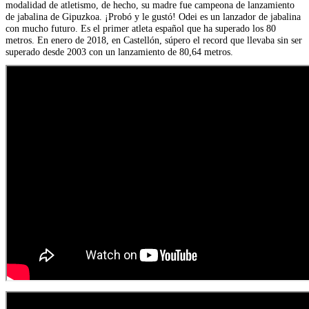
modalidad de atletismo, de hecho, su madre fue campeona de lanzamiento
de jabalina de Gipuzkoa. ¡Probó y le gustó! Odei es un lanzador de jabalina
con mucho futuro. Es el primer atleta español que ha superado los 80
metros. En enero de 2018, en Castellón, súpero el record que llevaba sin ser
superado desde 2003 con un lanzamiento de 80,64 metros.