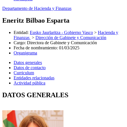
Departamento de Hacienda y Finanzas
Eneritz Bilbao Esparta
Entidad
:
Eusko Jaurlaritza - Gobierno Vasco
>
Hacienda y
Finanzas
>
Dirección de Gabinete y Comunicación
Cargo
:
Directora de Gabinete y Comunicación
Fecha de nombramiento
:
01/03/2025
Organigrama
Datos generales
Datos de contacto
Curriculum
Entidades relacionadas
Actividad pública
DATOS GENERALES