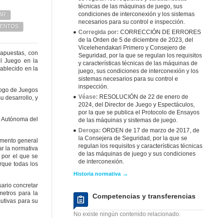
técnicas de las máquinas de juego, sus
condiciones de interconexión y los sistemas
AR
necesarios para su control e inspección.
ENTOS
Corregida por:
CORRECCIÓN DE ERRORES
de la Orden de 5 de diciembre de 2023, del
Vicelehendakari Primero y Consejero de
 apuestas, con
Seguridad, por la que se regulan los requisitos
el Juego en la
y características técnicas de las máquinas de
ablecido en la
juego, sus condiciones de interconexión y los
sistemas necesarios para su control e
inspección.
logo de Juegos
Véase:
RESOLUCIÓN de 22 de enero de
u desarrollo, y
2024, del Director de Juego y Espectáculos,
por la que se publica el Protocolo de Ensayos
d Autónoma del
de las máquinas y sistemas de juego.
Deroga:
ORDEN de 17 de marzo de 2017, de
la Consejera de Seguridad, por la que se
lamento general
regulan los requisitos y características técnicas
r la normativa
de las máquinas de juego y sus condiciones
 por el que se
de interconexión.
rque todas los
→
Historia normativa
sario concretar
metros para la
Competencias y transferencias
utivas para su
No existe ningún contenido relacionado.