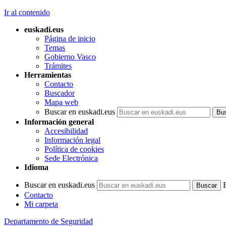
TRANSITORIA SEGUNDA
. Adaptación de las
Ir al contenido
máquinas BH.
DISPOSICIÓN
euskadi.eus
TRANSITORIA TERCERA
Página de inicio
. Adaptación de los
Temas
sistemas de
Gobierno Vasco
interconexión.
Trámites
DISPOSICIÓN
Herramientas
TRANSITORIA CUARTA
.
Contacto
Versión del programa de
Buscador
juego.
Mapa web
DISPOSICIÓN
Buscar en euskadi.eus
DEROGATORIA
Información general
DISPOSICIÓN FINAL
Accesibilidad
ANEXO I
MODELO Y
Información legal
FORMATO DE ETIQUETA A
Política de cookies
INSTALAR EN MÁQUINAS
Sede Electrónica
DE JUEGO, DE LOS
Idioma
TIPOS B, C Y AUXILIAR
DE JUEGO
Buscar en euskadi.eus
ANEXO II
Contacto
ESPECIFICACIONES DE
Mi carpeta
LOS SISTEMAS DE
INTERCONEXIÓN
Departamento de Seguridad
INTERNOS Y EXTERNOS