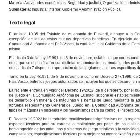
Materia:
Actividades económicas; Seguridad y justicia; Organización administ
Submateria:
Industria; Interior; Gobierno y Administración Pública
Texto legal
El artículo 10.35 del Estatuto de Autonomía de Euskadi, atribuye a la 
excepción de las apuestas mutuas deportivas benéficas. En ejercicio de
Comunidad Autónoma del País Vasco, la cual faculta al Gobierno de la Comun
misma.
El artículo 3 de la Ley 4/1991, de 8 de noviembre, establece que correspo
en el que se especificarán sus distintas denominaciones, modalidades posibl
en el artículo 7 dispone la aprobación de las reglamentaciones específicas de
Tanto en la Ley 4/1991, de 8 de noviembre como en Decreto 277/1996, de
País Vasco, entre los juegos autorizados se incluyen los que se desarrollen 
La reciente entrada en vigor del Decreto 19/2022, de 8 de febrero, por el q
del juego en la Comunidad Autónoma de Euskadi, supone el establecimiento d
de desarrollo en materia de máquinas y sistemas de juego mediante la ad
aprueba el Reglamento General del Juego en la Comunidad Autónoma de Eu
tipos de máquinas y sistemas y los mecanismos para su control e inspección.
El Decreto 19/2022 ha introducido modificaciones significativas en la regla
aspectos técnicos para su correcto cumplimiento por parte de los distint
homologación de las máquinas y sistemas de juego relativos a la velocidad,
cumplimiento; especificaciones técnicas para mejorar su monitorización y as