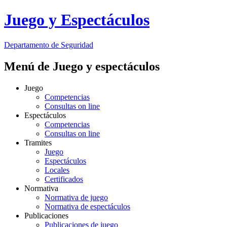
ANEXO III
SISTEMA DE
Juego y Espectáculos
MONITORIZACIÓN Y
CONTROL DE SISTEMAS
DE INTERCONEXIÓN
Departamento
de Seguridad
Menú de Juego y espectáculos
Juego
Competencias
Consultas on line
Espectáculos
Competencias
Consultas on line
Tramites
Juego
Espectáculos
Locales
Certificados
Normativa
Normativa de juego
Normativa de espectáculos
Publicaciones
Publicaciones de juego