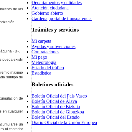
Departamentos y entidades
Atención ciudadana
imiento de las
Gobierno abierto
Gardena, portal de transparencia
orización.
Trámites y servicios
Mi carpeta
Ayudas y subvenciones
 máquina «B».
Contrataciones
Mi pago
 pueda existir
Meteorología
Estado del tráfico
 premio máximo
Estadística
ada subtipo de
Boletines oficiales
.
Boletín Oficial del País Vasco
acumulación de
Boletín Oficial de Álava
Boletín Oficial de Bizkaia
Boletín Oficial de Gipuzkoa
e en cualquier
Boletín Oficial del Estado
Diario Oficial de la Unión Europea
 acumularse un
ro al contador