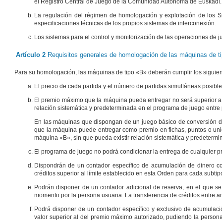
el Registro Central de Juego de la Comunidad Autónoma de Euskadi.
La regulación del régimen de homologación y explotación de los Si
especificaciones técnicas de los propios sistemas de interconexión.
Los sistemas para el control y monitorización de las operaciones de 
Artículo 2
Requisitos generales de homologación de las máquinas de t
Para su homologación, las máquinas de tipo «B» deberán cumplir los siguient
El precio de cada partida y el número de partidas simultáneas posibl
El premio máximo que la máquina pueda entregar no será superior a 
relación sistemática y predeterminada en el programa de juego entr
En las máquinas que dispongan de un juego básico de conversión de
que la máquina puede entregar como premio en fichas, puntos o unid
máquina «B», sin que pueda existir relación sistemática y predeterm
El programa de juego no podrá condicionar la entrega de cualquier pr
Dispondrán de un contador específico de acumulación de dinero co
créditos superior al límite establecido en esta Orden para cada subt
Podrán disponer de un contador adicional de reserva, en el que se
momento por la persona usuaria. La transferencia de créditos entre am
Podrá disponer de un contador específico y exclusivo de acumulac
valor superior al del premio máximo autorizado, pudiendo la persona