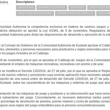
Descriptores
rativa
INDUSTRIA
NORMAS TECNICAS
INTERIOR
JUEGOS DE AZ
MAQUINAS RECREATIVAS
ADMINISTRACION PUBLICA
REGLAM
Comunidad Autónoma la competencia exclusiva en materia de casinos, juegos y
 dicha atribución se aprobó la Ley 4/1991, de 8 de noviembre, Reguladora d
idad Autónoma para dictar las disposiciones de desarrollo y ejecución de lo est
nde al Consejo de Gobierno de la Comunidad Autónoma de Euskadi aprobar el Catá
es, elementos y personas necesarios para practicarlos y reglas esenciales para s
 los juegos incluidos en el Catálogo.
 26 de noviembre, por el que se aprueba el Catálogo de Juegos de la Comunida
mediante el empleo de máquinas recreativas, recreativas con premio y de azar.
ue se modifica el Decreto 120/2016, de 27 de julio, por el que se aprueba el Reg
e nuevos criterios y previsiones cuya correcta aplicación hace necesario adapta
opción de una nueva orden de desarrollo del Decreto 120/2016, de 27 de julio,
skadi, sobre las características de las máquinas y sistemas de juego que aba
mentación de las máquinas de juego y auxiliares y su interconexión que hace nece
os subsectores del juego. Concretamente, es necesario determinar ciertos pará
 porcentaje de devolución de premios, premio máximo y ciclos de partidas consec
egurar unas reglas del juego entendibles para la persona consumidora/usuaria.