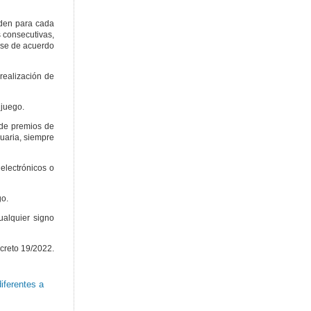
rden para cada
 consecutivas,
rse de acuerdo
realización de
 juego.
 de premios de
uaria, siempre
electrónicos o
go.
alquier signo
creto 19/2022.
iferentes a