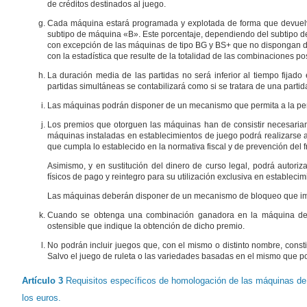
de créditos destinados al juego.
Cada máquina estará programada y explotada de forma que devuelva
subtipo de máquina «B». Este porcentaje, dependiendo del subtipo 
con excepción de las máquinas de tipo BG y BS+ que no dispongan de
con la estadística que resulte de la totalidad de las combinaciones po
La duración media de las partidas no será inferior al tiempo fijad
partidas simultáneas se contabilizará como si se tratara de una partid
Las máquinas podrán disponer de un mecanismo que permita a la person
Los premios que otorguen las máquinas han de consistir necesaria
máquinas instaladas en establecimientos de juego podrá realizarse a
que cumpla lo establecido en la normativa fiscal y de prevención del 
Asimismo, y en sustitución del dinero de curso legal, podrá autoriz
físicos de pago y reintegro para su utilización exclusiva en estableci
Las máquinas deberán disponer de un mecanismo de bloqueo que impi
Cuando se obtenga una combinación ganadora en la máquina deber
ostensible que indique la obtención de dicho premio.
No podrán incluir juegos que, con el mismo o distinto nombre, cons
Salvo el juego de ruleta o las variedades basadas en el mismo que p
Artículo 3
Requisitos específicos de homologación de las máquinas de 
los euros.