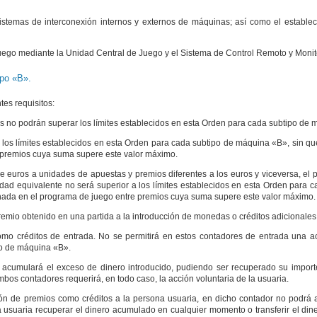
stemas de interconexión internos y externos de máquinas; así como el establec
juego mediante la Unidad Central de Juego y el Sistema de Control Remoto y Monit
ipo «B».
es requisitos:
es no podrán superar los límites establecidos en esta Orden para cada subtipo de
los límites establecidos en esta Orden para cada subtipo de máquina «B», sin que
e premios cuya suma supere este valor máximo.
 euros a unidades de apuestas y premios diferentes a los euros y viceversa, el
ad equivalente no será superior a los límites establecidos en esta Orden para c
inada en el programa de juego entre premios cuya suma supere este valor máximo.
emio obtenido en una partida a la introducción de monedas o créditos adicionales
mo créditos de entrada. No se permitirá en estos contadores de entrada una 
ipo de máquina «B».
 acumulará el exceso de dinero introducido, pudiendo ser recuperado su import
bos contadores requerirá, en todo caso, la acción voluntaria de la usuaria.
ión de premios como créditos a la persona usuaria, en dicho contador no podrá
 usuaria recuperar el dinero acumulado en cualquier momento o transferir el dine