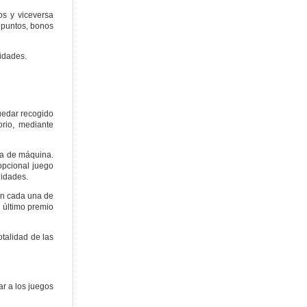
os y viceversa
 puntos, bonos
idades.
uedar recogido
orio, mediante
ía de máquina.
opcional juego
nidades.
ún cada una de
 último premio
talidad de las
ar a los juegos