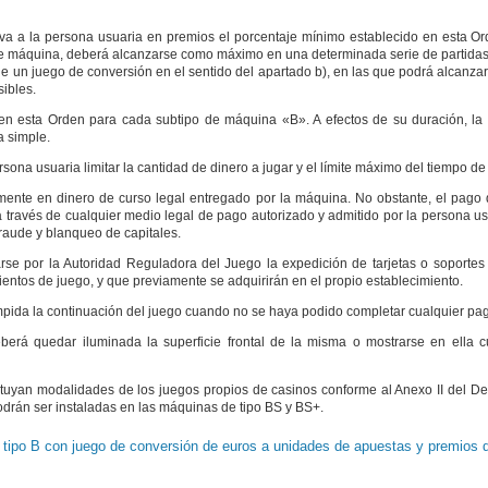
 a la persona usuaria en premios el porcentaje mínimo establecido en esta O
de máquina, deberá alcanzarse como máximo en una determinada serie de partidas
 un juego de conversión en el sentido del apartado b), en las que podrá alcanza
sibles.
o en esta Orden para cada subtipo de máquina «B». A efectos de su duración, la 
a simple.
a usuaria limitar la cantidad de dinero a jugar y el límite máximo del tiempo de
mente en dinero de curso legal entregado por la máquina. No obstante, el pago
 través de cualquier medio legal de pago autorizado y admitido por la persona us
fraude y blanqueo de capitales.
arse por la Autoridad Reguladora del Juego la expedición de tarjetas o soportes 
mientos de juego, y que previamente se adquirirán en el propio establecimiento.
da la continuación del juego cuando no se haya podido completar cualquier pa
á quedar iluminada la superficie frontal de la misma o mostrarse en ella cu
tituyan modalidades de los juegos propios de casinos conforme al Anexo II del De
odrán ser instaladas en las máquinas de tipo BS y BS+.
tipo B con juego de conversión de euros a unidades de apuestas y premios d