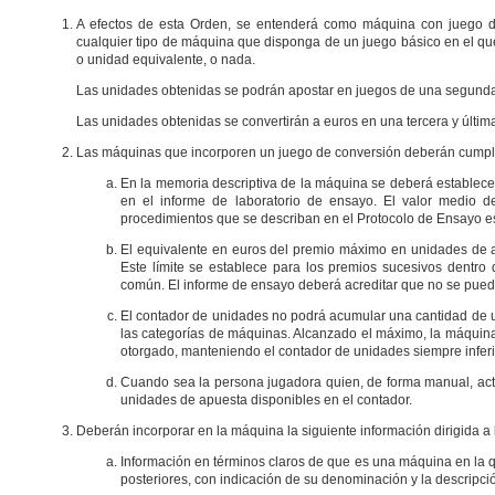
A efectos de esta Orden, se entenderá como máquina con juego de
cualquier tipo de máquina que disponga de un juego básico en el qu
o unidad equivalente, o nada.
Las unidades obtenidas se podrán apostar en juegos de una segunda
Las unidades obtenidas se convertirán a euros en una tercera y última
Las máquinas que incorporen un juego de conversión deberán cumplir 
En la memoria descriptiva de la máquina se deberá establece
en el informe de laboratorio de ensayo. El valor medio d
procedimientos que se describan en el Protocolo de Ensayo e
El equivalente en euros del premio máximo en unidades de 
Este límite se establece para los premios sucesivos dentr
común. El informe de ensayo deberá acreditar que no se puede
El contador de unidades no podrá acumular una cantidad de 
las categorías de máquinas. Alcanzado el máximo, la máquina
otorgado, manteniendo el contador de unidades siempre inferi
Cuando sea la persona jugadora quien, de forma manual, activ
unidades de apuesta disponibles en el contador.
Deberán incorporar en la máquina la siguiente información dirigida a 
Información en términos claros de que es una máquina en la q
posteriores, con indicación de su denominación y la descripción