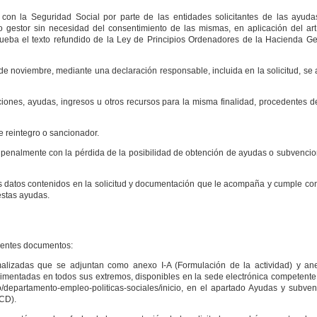
 con la Seguridad Social por parte de las entidades solicitantes de las ayudas
 gestor sin necesidad del consentimiento de las mismas, en aplicación del artí
rueba el texto refundido de la Ley de Principios Ordenadores de la Hacienda Ge
 de noviembre, mediante una declaración responsable, incluida en la solicitud, se 
ciones, ayudas, ingresos u otros recursos para la misma finalidad, procedentes d
e reintegro o sancionador.
 o penalmente con la pérdida de la posibilidad de obtención de ayudas o subvenci
los datos contenidos en la solicitud y documentación que le acompaña y cumple con
estas ayudas.
uientes documentos:
malizadas que se adjuntan como anexo I-A (Formulación de la actividad) y an
imentadas en todos sus extremos, disponibles en la sede electrónica competente
/departamento-empleo-politicas-sociales/inicio, en el apartado Ayudas y subven
 CD).