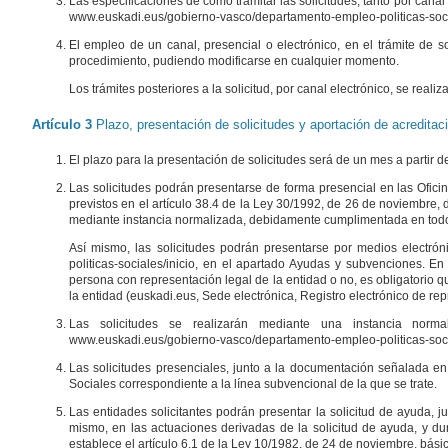
Las especificaciones de cómo tramitar las solicitudes, tanto por canal
www.euskadi.eus/gobierno-vasco/departamento-empleo-politicas-socia
El empleo de un canal, presencial o electrónico, en el trámite de s
procedimiento, pudiendo modificarse en cualquier momento.
Los trámites posteriores a la solicitud, por canal electrónico, se rea
Artículo 3
Plazo, presentación de solicitudes y aportación de acredita
El plazo para la presentación de solicitudes será de un mes a partir d
Las solicitudes podrán presentarse de forma presencial en las Ofic
previstos en el artículo 38.4 de la Ley 30/1992, de 26 de noviembre
mediante instancia normalizada, debidamente cumplimentada en todo
Así mismo, las solicitudes podrán presentarse por medios electró
politicas-sociales/inicio, en el apartado Ayudas y subvenciones. En 
persona con representación legal de la entidad o no, es obligatorio q
la entidad (euskadi.eus, Sede electrónica, Registro electrónico de rep
Las solicitudes se realizarán mediante una instancia norm
www.euskadi.eus/gobierno-vasco/departamento-empleo-politicas-socia
Las solicitudes presenciales, junto a la documentación señalada en 
Sociales correspondiente a la línea subvencional de la que se trate.
Las entidades solicitantes podrán presentar la solicitud de ayuda, 
mismo, en las actuaciones derivadas de la solicitud de ayuda, y dura
establece el artículo 6.1 de la Ley 10/1982, de 24 de noviembre, bási