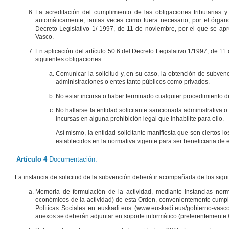
La acreditación del cumplimiento de las obligaciones tributarias y
automáticamente, tantas veces como fuera necesario, por el órgano
Decreto Legislativo 1/ 1997, de 11 de noviembre, por el que se ap
Vasco.
En aplicación del artículo 50.6 del Decreto Legislativo 1/1997, de 11
siguientes obligaciones:
Comunicar la solicitud y, en su caso, la obtención de subven
administraciones o entes tanto públicos como privados.
No estar incursa o haber terminado cualquier procedimiento d
No hallarse la entidad solicitante sancionada administrativa
incursas en alguna prohibición legal que inhabilite para ello.
Así mismo, la entidad solicitante manifiesta que son ciertos 
establecidos en la normativa vigente para ser beneficiaria de 
Artículo 4
Documentación.
La instancia de solicitud de la subvención deberá ir acompañada de los sig
Memoria de formulación de la actividad, mediante instancias nor
económicos de la actividad) de esta Orden, convenientemente cumpl
Políticas Sociales en euskadi.eus (www.euskadi.eus/gobierno-vasco
anexos se deberán adjuntar en soporte informático (preferentemente