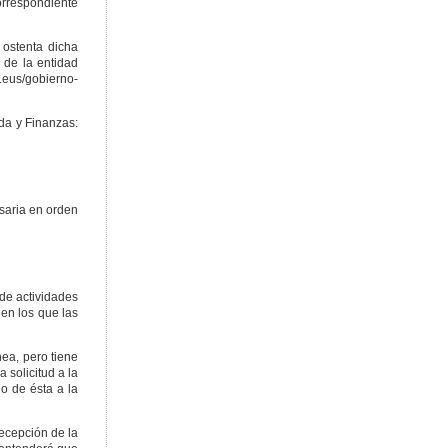
correspondiente
 ostenta dicha
 de la entidad
.eus/gobierno-
nda y Finanzas:
esaria en orden
de actividades
 en los que las
nea, pero tiene
 solicitud a la
do de ésta a la
 recepción de la