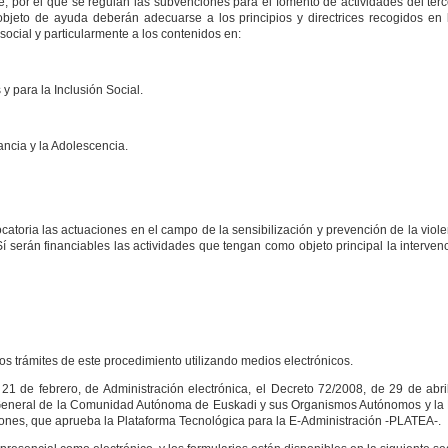
e, por el que se regulan las subvenciones para el fomento de actividades del terc
 objeto de ayuda deberán adecuarse a los principios y directrices recogidos en 
 social y particularmente a los contenidos en:
y para la Inclusión Social.
ancia y la Adolescencia.
toria las actuaciones en el campo de la sensibilización y prevención de la viole
Sí serán financiables las actividades que tengan como objeto principal la interven
 los trámites de este procedimiento utilizando medios electrónicos.
21 de febrero, de Administración electrónica, el Decreto 72/2008, de 29 de abril
ón General de la Comunidad Autónoma de Euskadi y sus Organismos Autónomos y la
ciones, que aprueba la Plataforma Tecnológica para la E-Administración -PLATEA-.