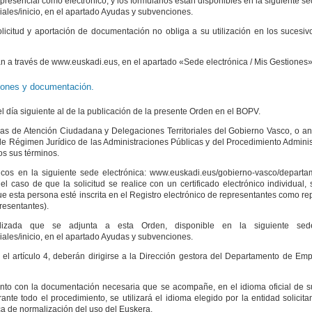
 presencial como electrónico, y los formularios están disponibles en la siguiente se
les/inicio, en el apartado Ayudas y subvenciones.
olicitud y aportación de documentación no obliga a su utilización en los sucesiv
lizan a través de www.euskadi.eus, en el apartado «Sede electrónica / Mis Gestiones»
ciones y documentación.
el día siguiente al de la publicación de la presente Orden en el BOPV.
inas de Atención Ciudadana y Delegaciones Territoriales del Gobierno Vasco, o an
, de Régimen Jurídico de las Administraciones Públicas y del Procedimiento Admin
s sus términos.
nicos en la siguiente sede electrónica: www.euskadi.eus/gobierno-vasco/depart
el caso de que la solicitud se realice con un certificado electrónico individual,
ue esta persona esté inscrita en el Registro electrónico de representantes como r
resentantes).
alizada que se adjunta a esta Orden, disponible en la siguiente sede 
les/inicio, en el apartado Ayudas y subvenciones.
el artículo 4, deberán dirigirse a la Dirección gestora del Departamento de Empl
junto con la documentación necesaria que se acompañe, en el idioma oficial de su
nte todo el procedimiento, se utilizará el idioma elegido por la entidad solicita
ca de normalización del uso del Euskera.