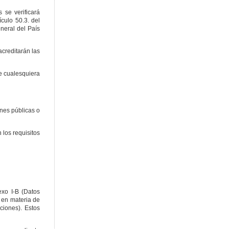
 se verificará
culo 50.3. del
neral del País
acreditarán las
e cualesquiera
ones públicas o
 los requisitos
exo I-B (Datos
 en materia de
ciones). Estos