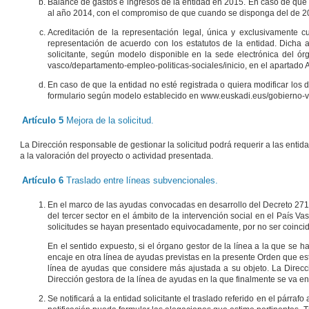
Balance de gastos e ingresos de la entidad en 2015. En caso de que n
al año 2014, con el compromiso de que cuando se disponga del de 201
Acreditación de la representación legal, única y exclusivamente c
representación de acuerdo con los estatutos de la entidad. Dicha a
solicitante, según modelo disponible en la sede electrónica del ó
vasco/departamento-empleo-politicas-sociales/inicio, en el apartado
En caso de que la entidad no esté registrada o quiera modificar los
formulario según modelo establecido en www.euskadi.eus/gobierno-va
Artículo 5
Mejora de la solicitud.
La Dirección responsable de gestionar la solicitud podrá requerir a las ent
a la valoración del proyecto o actividad presentada.
Artículo 6
Traslado entre líneas subvencionales.
En el marco de las ayudas convocadas en desarrollo del Decreto 271/
del tercer sector en el ámbito de la intervención social en el País 
solicitudes se hayan presentado equivocadamente, por no ser coinciden
En el sentido expuesto, si el órgano gestor de la línea a la que se h
encaje en otra línea de ayudas previstas en la presente Orden que esté
línea de ayudas que considere más ajustada a su objeto. La Direcció
Dirección gestora de la línea de ayudas en la que finalmente se va e
Se notificará a la entidad solicitante el traslado referido en el párraf