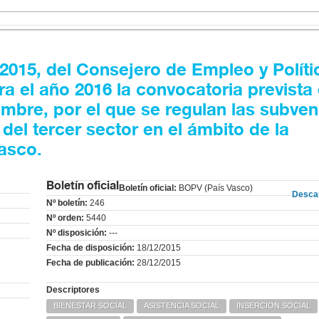
015, del Consejero de Empleo y Políti
ra el año 2016 la convocatoria prevista 
embre, por el que se regulan las subve
del tercer sector en el ámbito de la
Vasco.
Boletín oficial
Boletín oficial:
BOPV (País Vasco)
Desca
Nº boletín:
246
Nº orden:
5440
Nº disposición:
---
Fecha de disposición:
18/12/2015
Fecha de publicación:
28/12/2015
Descriptores
BIENESTAR SOCIAL
ASISTENCIA SOCIAL
INSERCION SOCIAL