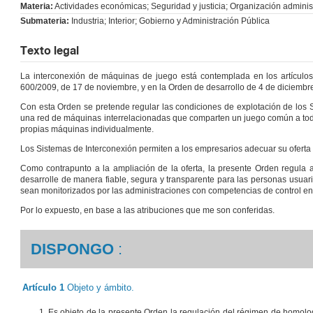
Materia:
Actividades económicas; Seguridad y justicia; Organización administ
Submateria:
Industria; Interior; Gobierno y Administración Pública
Texto legal
La interconexión de máquinas de juego está contemplada en los artículo
600/2009, de 17 de noviembre, y en la Orden de desarrollo de 4 de diciembre
Con esta Orden se pretende regular las condiciones de explotación de los 
una red de máquinas interrelacionadas que comparten un juego común a toda
propias máquinas individualmente.
Los Sistemas de Interconexión permiten a los empresarios adecuar su oferta 
Como contrapunto a la ampliación de la oferta, la presente Orden regula 
desarrolle de manera fiable, segura y transparente para las personas usuar
sean monitorizados por las administraciones con competencias de control en
Por lo expuesto, en base a las atribuciones que me son conferidas.
DISPONGO
:
Artículo 1
Objeto y ámbito.
Es objeto de la presente Orden la regulación del régimen de homolo