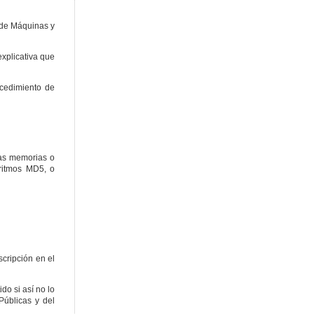
o de Máquinas y
explicativa que
ocedimiento de
las memorias o
ritmos MD5, o
scripción en el
do si así no lo
Públicas y del