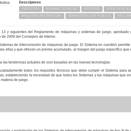
Descriptores
rativa
INDUSTRIA
NORMAS TECNICAS
INTERIOR
JUEGOS DE AZ
MAQUINAS RECREATIVAS
ADMINISTRACION PUBLICA
REGLAM
s 13 y siguientes del Reglamento de máquinas y sistemas de juego, aprobado 
 de 2009 del Consejero de Interior.
Sistemas de Interconexión de máquinas de juego. El Sistema en cuestión permite 
s ellas y que ofrecen un premio acumulado, al margen del juego específico que d
a las tendencias actuales de ocio basadas en las nuevas tecnologías.
acabadamente todos los requisitos técnicos que debe cumplir el Sistema para q
ias, estableciendo la necesidad de que todos los Sistemas y las máquinas que en 
 materia de juego.
gación y explotación de los Sistemas de interconexión de máquinas de tipo B de 