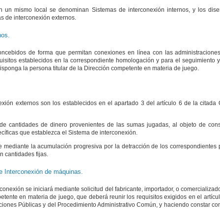
n un mismo local se denominan Sistemas de interconexión internos, y los dis
s de interconexión externos.
nos.
ncebidos de forma que permitan conexiones en línea con las administracione
quisitos establecidos en la correspondiente homologación y para el seguimiento y
isponga la persona titular de la Dirección competente en materia de juego.
exión externos son los establecidos en el apartado 3 del artículo 6 de la citada
e cantidades de dinero provenientes de las sumas jugadas, al objeto de const
íficas que establezca el Sistema de interconexión.
 mediante la acumulación progresiva por la detracción de los correspondientes 
 cantidades fijas.
e Interconexión de máquinas.
onexión se iniciará mediante solicitud del fabricante, importador, o comercializa
petente en materia de juego, que deberá reunir los requisitos exigidos en el artícu
ciones Públicas y del Procedimiento Administrativo Común, y haciendo constar co