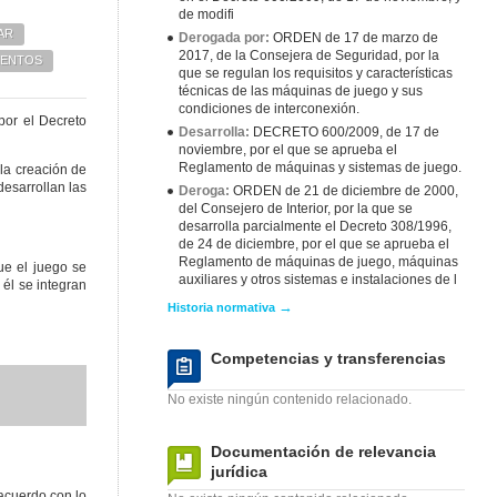
de modifi
AR
Derogada por:
ORDEN de 17 de marzo de
2017, de la Consejera de Seguridad, por la
ENTOS
que se regulan los requisitos y características
técnicas de las máquinas de juego y sus
condiciones de interconexión.
por el Decreto
Desarrolla:
DECRETO 600/2009, de 17 de
noviembre, por el que se aprueba el
Reglamento de máquinas y sistemas de juego.
la creación de
esarrollan las
Deroga:
ORDEN de 21 de diciembre de 2000,
del Consejero de Interior, por la que se
desarrolla parcialmente el Decreto 308/1996,
de 24 de diciembre, por el que se aprueba el
Reglamento de máquinas de juego, máquinas
ue el juego se
auxiliares y otros sistemas e instalaciones de l
él se integran
→
Historia normativa
Competencias y transferencias
No existe ningún contenido relacionado.
Documentación de relevancia
jurídica
acuerdo con lo